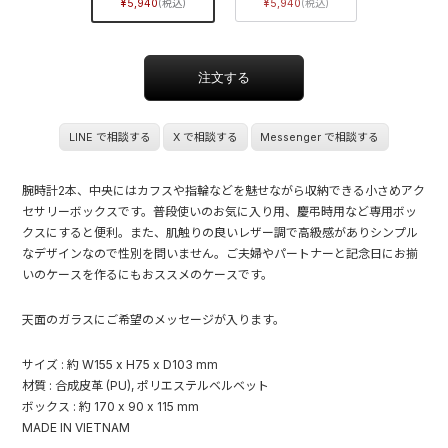
5,940
5,940
LINE で相談する
X で相談する
Messenger で相談する
腕時計2本、中央にはカフスや指輪などを魅せながら収納できる小さめアク
セサリーボックスです。普段使いのお気に入り用、慶弔時用など専用ボッ
クスにすると便利。また、肌触りの良いレザー調で高級感がありシンプル
なデザインなので性別を問いません。ご夫婦やパートナーと記念日にお揃
いのケースを作るにもおススメのケースです。
天面のガラスにご希望のメッセージが入ります。
サイズ : 約 W155 x H75 x D103 mm
材質 : 合成皮革 (PU), ポリエステルベルベット
ボックス : 約 170 x 90 x 115 mm
MADE IN VIETNAM