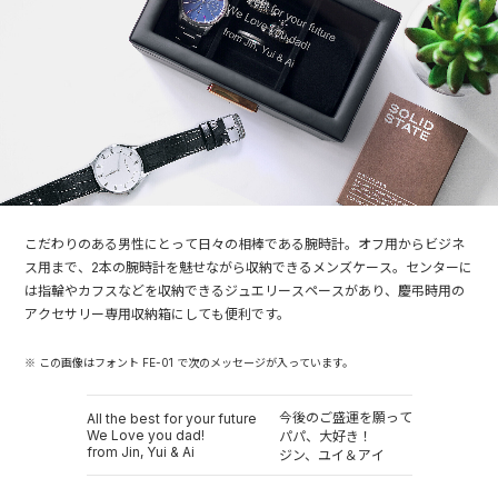
こだわりのある男性にとって日々の相棒である腕時計。オフ用からビジネ
ス用まで、2本の腕時計を魅せながら収納できるメンズケース。センターに
は指輪やカフスなどを収納できるジュエリースペースがあり、慶弔時用の
アクセサリー専用収納箱にしても便利です。
※ この画像はフォント FE-01 で次のメッセージが入っています。
今後のご盛運を願って
All the best for your future
We Love you dad!
パパ、大好き！
from Jin, Yui & Ai
ジン、ユイ＆アイ