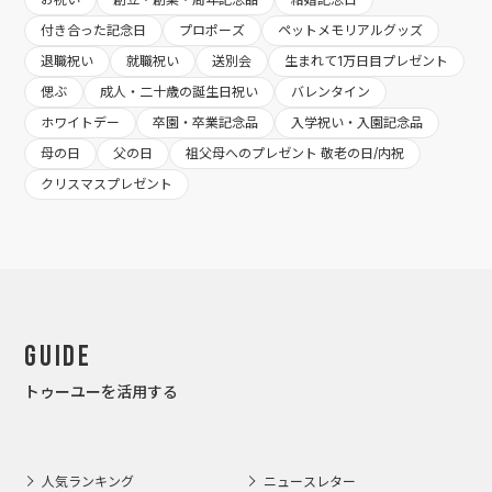
付き合った記念日
プロポーズ
ペットメモリアルグッズ
退職祝い
就職祝い
送別会
生まれて1万日目プレゼント
偲ぶ
成人・二十歳の誕生日祝い
バレンタイン
ホワイトデー
卒園・卒業記念品
入学祝い・入園記念品
母の日
父の日
祖父母へのプレゼント 敬老の日/内祝
クリスマスプレゼント
Guide
トゥーユーを活用する
人気ランキング
ニュースレター