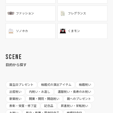
ファッション
フレグランス
ソノホカ
くまモン
Scene
目的から探す
誕生日プレゼント
結婚式の演出アイテム
結婚祝い
出産祝い
内祝い・お返し
還暦祝い・長寿のお祝い
新築祝い
開業・開院・開店祝い
親へのプレゼント
表彰・受賞・修了証
記念品
昇進祝い・栄転祝い
お祝い
創立・創業・周年記念品
結婚記念日