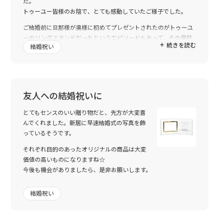
た。
トゥーユー皆様のお陰で、とても感動していたご様子でした。
ご結婚前に旦那様が奥様に初めてプレゼントされたのがトゥーユ
ーのリングスタンドだったというエピソードもあって、その偶然
続きを読む
結婚祝い
にビックリ！！
そのため、贈ったフォトフレームもお二人の記念の品としてとて
も価値あるものとなりました。
そのお話を伺った私共も、大変嬉しい限りです。
友人への結婚祝いに
今後もお世話になる事があると思いますので、その際は、どうぞ
宜しくお願い致します。
とてもセンスのいい贈り物だと、先方が大変喜
んでくれました。新居に早速結婚式の写真を飾
っているそうです。
それぞれ目的のあったオリジナルの商品は大変
価値の高いものになりますね☆
今後も機会がありましたら、是非お願いします。
結婚祝い