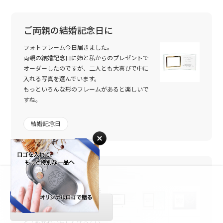
になるでしょう。
そして、子供が大きくなったときにこのフォトフレームにどんな
思いを感じとってくれるか...。
ご両親の結婚記念日に
本当に一生の記念になりました。
今、本当にたくさんの人にこの商品のことを知ってもらいたい気
フォトフレーム今日届きました。
持ちです。これからも、たくさんの人の喜びのために、がんばっ
両親の結婚記念日に姉と私からのプレゼントで
て素敵なものを創り続けてください。
オーダーしたのですが、二人とも大喜びで中に
入れる写真を選んでいます。
もっといろんな形のフレームがあると楽しいで
すね。
結婚記念日
満足
カーブSヨコ
入荷未定
一歳のお祝いの記念に祖父母
たちへおくるため購入しまし
入荷お知らせメール
た。
とてもかわいらしく作ってい