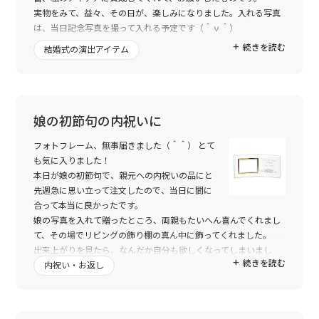
実物をみて、益々、その日が、楽しみになりました。入れる写真
は、当日記念写真を撮って入れる予定です（＾ｖ＾）
続きを読む
結婚式の演出アイテム
トゥーユーの皆様有り難うございました。
娘の初節句の内祝いに
フォトフレーム、無事届きました（＾＾） とて
も気に入りました！
本日が娘の初節句で、親元への内祝いの品にと
先週急に思い立って注文したので、当日に間に
合って本当に良かったです。
娘の写真を入れて贈ったところ、両親もたいへん喜んでくれまし
て、その場でリビングの飾り棚の真ん中に飾ってくれました。
出来上がりを見たら、なんだか自分も欲しくなってしまいまし
続きを読む
た。
内祝い・お返し
何かの機会の時にまたお願いしたいと思います。 ありがとうござ
いました。