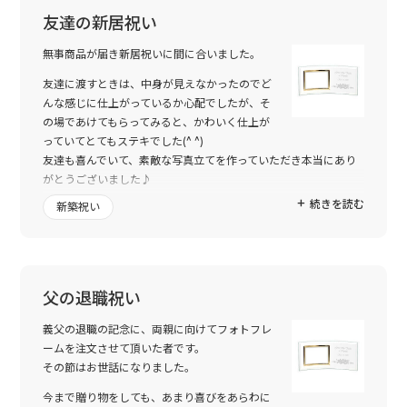
友達の新居祝い
無事商品が届き新居祝いに間に合いました。
友達に渡すときは、中身が見えなかったのでど
んな感じに仕上がっているか心配でしたが、そ
の場であけてもらってみると、かわいく仕上が
っていてとてもステキでした(^ ^)
友達も喜んでいて、素敵な写真立てを作っていただき本当にあり
がとうございました♪
続きを読む
新築祝い
名前と日付が記念になるので、また利用したいです☆ 本当にあり
がとうございました(^ ▽^)
父の退職祝い
義父の退職の記念に、両親に向けてフォトフレ
ームを注文させて頂いた者です。
その節はお世話になりました。
今まで贈り物をしても、あまり喜びをあらわに