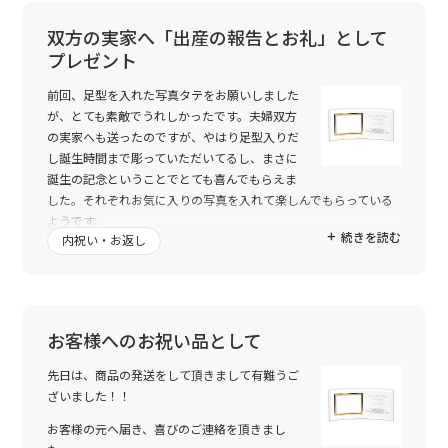
それに、何より嬉しかったのは、先週の日曜日の結婚披露宴の会
場に、そのフレームに写真を入れて飾ってくれて、なおかつ、司
双方の実家へ「出産の報告とお礼」として
会者の方から、私からのプレゼントの物でした！！と紹介があっ
プレゼント
た事です。
前回、足型を入れた写真タテをお願いしました
トゥーユーさん、ありがとうございました。友人にとっても、私
が、とても素敵でうれしかったです。夫婦双方
にとっても、とても特別な物になったので、いい思い出が増えま
の実家へも送ったのですが、やはり足型入りだ
した。
し誕生時間まで彫っていただいてるし、まさに
また、機会があれば、プレゼントにも自分用にもお世話になれた
誕生の記念ということでとても喜んでもらえま
らなぁ・・・と思います。ありがとうございました。
した。それぞれお気に入りの写真を入れて楽しんでもらっている
ようです。
続きを読む
内祝い・お返し
本当にありがとうございました。
お客様へのお祝い品として
先日は、商品の発送をして頂きまして有難うご
ざいました！！
お客様の元へ届き、喜びのご連絡を頂きまし