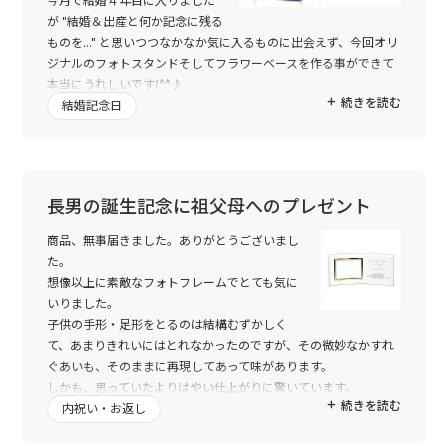
今月で結婚４年目に入りました
が "結婚＆出産と何か記念に残る
ものを..." と思いつつなかなか気に入るものに出会えず、今回オリ
ジナルのフォトスタンドそしてフラワーベースを作る事ができて
本当にうれしいです(^^♪
続きを読む
実は他にもいろいろなオリジナル商品をみてきましたが、"商品も
結婚記念日
自由に選べてメッセージも好きなように入れられる..." というのは
他にはありませんでした。。。自分だけのオリジナルがお手頃価
格で作れてしまうというのは感激ものです(^^)
私たちの結婚記念のフォトスタンドも、わがままを聞いてくださ
長男の誕生記念に祖父母へのプレゼント
ってデザインしていただいた事にもすごく感動していますし，息
子の誕生の時の気持ちも納得の形で残すことができて、今までモ
商品、無事届きました。ありがとうございまし
ヤモヤがなくなりました。。。それから、今週末ある義理の姉の
た。
結婚式にもステキなプレゼントが出来て今から渡すのが楽しみで
想像以上に素敵なフォトフレームでとても気に
す(*^-^*)
いりました。
これからも記念日ごとに，いろんな形で残していけたらいいなぁ
子供の手形・足形をとるのは結構むずかしく
と思っています。。。ステキに作っていただいてありがとうござ
て、あまりきれいにはとれなかったのですが、その微妙なかすれ
いました。。。
ぐあいも、そのままに再現してあって味があります。
しかも、思っていたよりはやい仕上がりに驚いています。
続きを読む
これを贈る先の両家の祖父母がこのフォトフレームをどれほど喜
内祝い・お返し
んでくれるか、今からとても楽しみです。きっと何よりの贈り物