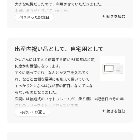
大きな転機だったので、利用させていただきました。
本当にありがとうございました。
続きを読む
付き合った記念日
出産内祝い品として、自宅用として
2-Uさんには主人と結婚する前から(10年ほど前)
何度かお世話になってます。
すぐに送ってくれ、なんとか文字を入れてく
れ、などと面倒な要望にも応えて頂いていて、
すっかり2-Uさんは我が家の節目になくてはな
らないものとなりました。
玄関には結婚式のフォトフレームが、飾り棚には記念日のその年
ごとのレリーフボトルが並んでいます。
続きを読む
今回、子供が産まれましたので、また利用させて頂きます。一生
内祝い・お返し
の記念になる手形足形のレリーフは、信頼できる2-Uさんで頼み
たいですから。
出来上がり、楽しみに待ってます。よろしくお願いします。