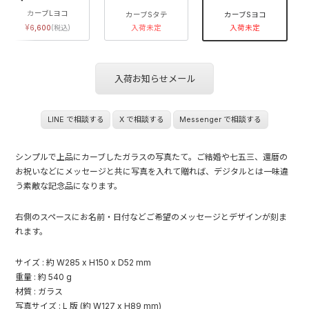
カーブLヨコ
カーブSタテ
カーブSヨコ
6,600
入荷未定
入荷未定
入荷お知らせメール
LINE で相談する
X で相談する
Messenger で相談する
シンプルで上品にカーブしたガラスの写真たて。ご結婚や七五三、還暦の
お祝いなどにメッセージと共に写真を入れて贈れば、デジタルとは一味違
う素敵な記念品になります。
右側のスペースにお名前・日付などご希望のメッセージとデザインが刻ま
れます。
サイズ : 約 W285 x H150 x D52 mm
重量 : 約 540 g
材質 : ガラス
写真サイズ : L 版 (約 W127 x H89 mm)