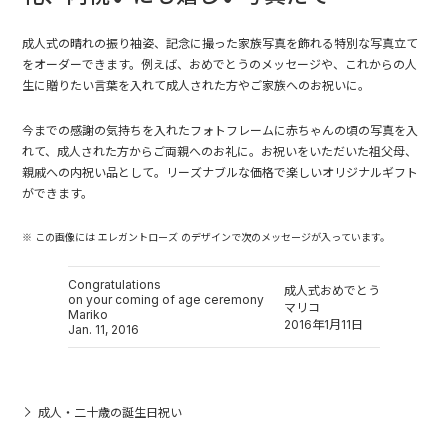
成人式の晴れの振り袖姿、記念に撮った家族写真を飾れる特別な写真立て
をオーダーできます。例えば、おめでとうのメッセージや、これからの人
生に贈りたい言葉を入れて成人された方やご家族へのお祝いに。
今までの感謝の気持ちを入れたフォトフレームに赤ちゃんの頃の写真を入
れて、成人された方からご両親へのお礼に。お祝いをいただいた祖父母、
親戚への内祝い品として。リーズナブルな価格で楽しいオリジナルギフト
ができます。
※ この画像には エレガントローズ のデザインで次のメッセージが入っています。
Congratulations
成人式おめでとう
on your coming of age ceremony
マリコ
Mariko
2016年1月11日
Jan. 11, 2016
成人・二十歳の誕生日祝い