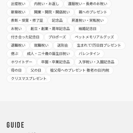
出産祝い
内祝い・お返し
還暦祝い・長寿のお祝い
新築祝い
開業・開院・開店祝い
親へのプレゼント
表彰・受賞・修了証
記念品
昇進祝い・栄転祝い
お祝い
創立・創業・周年記念品
結婚記念日
付き合った記念日
プロポーズ
ペットメモリアルグッズ
退職祝い
就職祝い
送別会
生まれて1万日目プレゼント
偲ぶ
成人・二十歳の誕生日祝い
バレンタイン
ホワイトデー
卒園・卒業記念品
入学祝い・入園記念品
母の日
父の日
祖父母へのプレゼント 敬老の日/内祝
クリスマスプレゼント
Guide