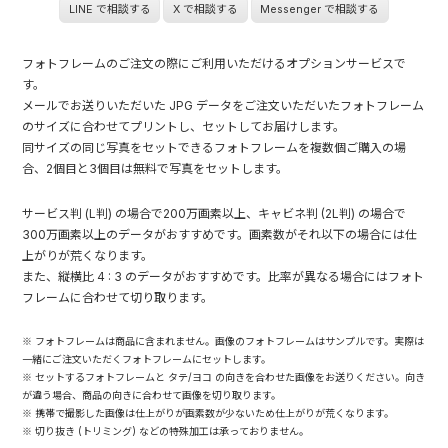
LINE で相談する
X で相談する
Messenger で相談する
フォトフレームのご注文の際にご利用いただけるオプションサービスで
す。
メールでお送りいただいた JPG データをご注文いただいたフォトフレーム
のサイズに合わせてプリントし、セットしてお届けします。
同サイズの同じ写真をセットできるフォトフレームを複数個ご購入の場
合、2個目と3個目は無料で写真をセットします。
サービス判 (L判) の場合で200万画素以上、キャビネ判 (2L判) の場合で
300万画素以上のデータがおすすめです。画素数がそれ以下の場合には仕
上がりが荒くなります。
また、縦横比 4 : 3 のデータがおすすめです。比率が異なる場合にはフォト
フレームに合わせて切り取ります。
※ フォトフレームは商品に含まれません。画像のフォトフレームはサンプルです。実際は
一緒にご注文いただくフォトフレームにセットします。
※ セットするフォトフレームと タテ/ヨコ の向きを合わせた画像をお送りください。向き
が違う場合、商品の向きに合わせて画像を切り取ります。
※ 携帯で撮影した画像は仕上がりが画素数が少ないため仕上がりが荒くなります。
※ 切り抜き (トリミング) などの特殊加工は承っておりません。