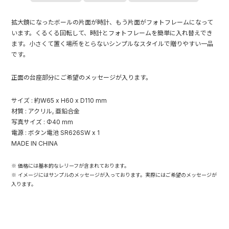
拡大鏡になったボールの片面が時計、もう片面がフォトフレームになって
います。くるくる回転して、時計とフォトフレームを簡単に入れ替えでき
ます。小さくて置く場所をとらないシンプルなスタイルで贈りやすい一品
です。
正面の台座部分にご希望のメッセージが入ります。
サイズ : 約W65 x H60 x D110 mm
材質 : アクリル, 亜鉛合金
写真サイズ : Φ40 mm
電源 : ボタン電池 SR626SW x 1
MADE IN CHINA
※ 価格には基本的なレリーフが含まれております。
※ イメージにはサンプルのメッセージが入っております。実際にはご希望のメッセージが
入ります。