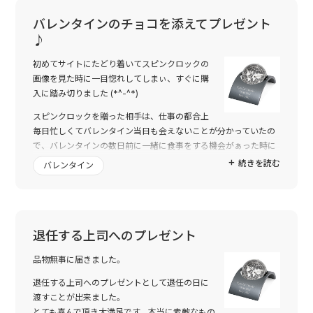
アクセサリーケースは、自分用に購入しましたが、彼も気に入っ
てくれて、一緒に結婚指輪を置く時に使ってます。
バレンタインのチョコを添えてプレゼント
実際商品になって指定した印字されていると感慨深いですね～
♪
ネットの写真通りでラッピングもかわいかったです☆
初めてサイトにたどり着いてスピンクロックの
あと１品は、今回の一番のメインで注文したプレゼントなので、
画像を見た時に一目惚れしてしまぃ、すぐに購
中身がみれない分、緊張しますが、きっと喜んで下さるんじゃな
入に踏み切りました (*^-^*)
いかと思います。
スピンクロックを贈った相手は、仕事の都合上
どうもありがとうございましたヾ(≧∀≦)ノ
毎日忙しくてバレンタイン当日も会えないことが分かっていたの
とり急ぎお礼まで。
で、バレンタインの数日前に一緒に食事をする機会がぁった時に
『バレンタインにはちょっと早いけど…』と言いつつ渡しました
続きを読む
バレンタイン
(´ω`)
私としては職場のデスクに置いてもらぃたくてプレゼントしたの
ですが、彼の職場環境がどういったものかを全く知らないもので
すから、『職場で使って』とは言えず、どこに置くかは彼の判断
に任せようと思い箱を開けてもらいました (*^-^*)
退任する上司へのプレゼント
彼は一目見るなり『会社のデスクに丁度イイ。デスクに置いて使
品物無事に届きました。
うょ』と言ってくれました (*^o^*)
本当に嬉しかったです (*^-^*)
退任する上司へのプレゼントとして退任の日に
ありがとうございました (^o^)/
渡すことが出来ました。
とても喜んで頂き大満足です。本当に素敵なもの