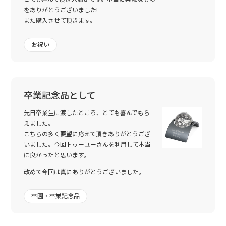
インターネットを使って買い物をすることがめったにない私でし
をありがとうございました!
たが、一目惚れした直感は間違っていませんでした (*^o^*)
また購入させて頂きます。
是非とも、また 2-U を利用したいと思います♪
お祝い
卒業記念品として
先日卒業生に渡したところ、とても喜んでもら
えました。
こちらの多く要望に応えて頂きありがとうござ
いました。今回トゥーユーさんを利用して本当
に良かったと思います。
改めて今回は真にありがとうございました。
卒園・卒業記念品