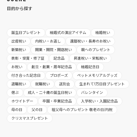
目的から探す
誕生日プレゼント
結婚式の演出アイテム
結婚祝い
出産祝い
内祝い・お返し
還暦祝い・長寿のお祝い
新築祝い
開業・開院・開店祝い
親へのプレゼント
表彰・受賞・修了証
記念品
昇進祝い・栄転祝い
お祝い
創立・創業・周年記念品
結婚記念日
付き合った記念日
プロポーズ
ペットメモリアルグッズ
退職祝い
就職祝い
送別会
生まれて1万日目プレゼント
偲ぶ
成人・二十歳の誕生日祝い
バレンタイン
ホワイトデー
卒園・卒業記念品
入学祝い・入園記念品
母の日
父の日
祖父母へのプレゼント 敬老の日/内祝
クリスマスプレゼント