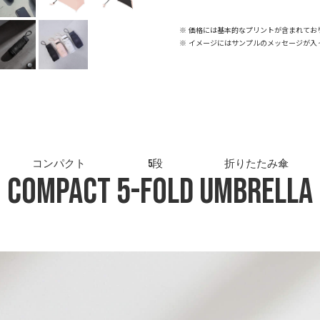
※ 価格には基本的なプリントが含まれてお
※ イメージにはサンプルのメッセージが入
コンパクト
5段
折りたたみ傘
Compact
5-Fold
Umbrella