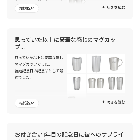
プ、保温保冷、文字入れ、ど
続きを読む
結婚祝い
れを取っても素晴らしい商品
で、友人も大変喜んでくれました。
対応もとても丁寧で、不安だったラッピングも、素敵な箱に入れ
てくださり本当に感謝しております。また利用させていただきま
思っていた以上に豪華な感じのマグカッ
す。
プ…
思っていた以上に豪華な感じ
のマグカップでした。
結婚記念日の記念品として最
適でした。
続きを読む
結婚祝い
お付き合い1年目の記念日に彼へのサプライ