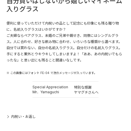
自分買いはしないから嬉しいマイネーム
入りグラス
便利に使っていただけて内祝いの品として記念にも印象にも残る贈り物
に、名前入りグラスはいかがですか？
ご夫婦ならペアグラス、未婚のご兄弟や親せき、同僚にはシングルグラ
ス。人に合わせ、好きな飲み物に合わせ、いろいろな種類から選べます。
自分では買わない、自分の名前入りグラス。自分だけの名前入りグラス。
手にすると案外とウキウキしてしまいますよ！「ああ、あの内祝いでもら
ったな」と思い出にも残ること間違いなしです。
※ この画像にはフォント FE-04 で次のメッセージが入っています。
Special Appreciation
特別な感謝
Mr．Yamaguchi
ヤマグチさんへ
内祝い・お返し