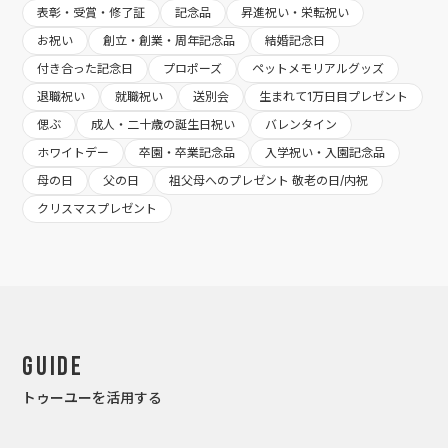
表彰・受賞・修了証
記念品
昇進祝い・栄転祝い
お祝い
創立・創業・周年記念品
結婚記念日
付き合った記念日
プロポーズ
ペットメモリアルグッズ
退職祝い
就職祝い
送別会
生まれて1万日目プレゼント
偲ぶ
成人・二十歳の誕生日祝い
バレンタイン
ホワイトデー
卒園・卒業記念品
入学祝い・入園記念品
母の日
父の日
祖父母へのプレゼント 敬老の日/内祝
クリスマスプレゼント
Guide
トゥーユーを活用する