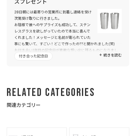
ズプレゼント
28日朝には最寄りの営業所に到着し連絡を受け
次第受け取りに行きました。
お陰様で彼へのサプライズも成功して、ステン
レスグラスを欲しがっていたので本当に喜んで
くれました！メッセージと名前が彫られていた
事にも驚いて、すごい！どこで作ったの??と聞かれました(笑)
お付き合い1年目の記念日が素敵な想い出に残るものになりまし
続きを読む
付き合った記念日
た。
担当して下さった鳥本さん神林さん、そしてスタッフの皆さん。
ありがとうございました。これからも素敵な商品期待していま
す。
本当にありがとうございました!!
Related Categories
関連カテゴリー