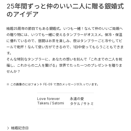
25年間ずっと仲のいい二人に贈る銀婚式
のアイデア
結婚25周年の節目でもある銀婚式。いつも一緒！なんて仲のいいご両親へ
の贈り物には、いつでも一緒に使えるタンブラーがオススメ。保冷・保温
に優れているので、昼間はお茶を楽しみ、夜はタンブラーごと冷やしてビ
ールで乾杯！なんて使い方ができるので、1日中使ってもらうこともできま
す。
そんな特別なタンブラーに、あなたの想いを刻んで「これまでの二人を祝
福し、これからの二人を繋げる」世界でたった一つのプレゼントを贈りま
せんか？
※ この画像のにはフォント FE-09 で次のメッセージが入っています。
Love forever
永遠の愛
Takeru / Satomi
タケル / サトミ
結婚記念日