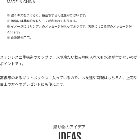
MADE IN CHINA
※ 強くキズをつけると、色落ちする可能性がございます。
※ 価格には基本的なレリーフが含まれております。
※ イメージにはサンプルのメッセージが入っております。実際にはご希望のメッセージが
入ります。
※ 食洗器使用可。
ステンレス二重構造のカップは、氷や冷たい飲み物を入れても水滴が付かないのが
ポイントです。
高級感のあるギフトボックスに入っているので、お友達や両親はもちろん、上司や
目上の方へのプレゼントにも使えます。
贈り物のアイデア
Ideas