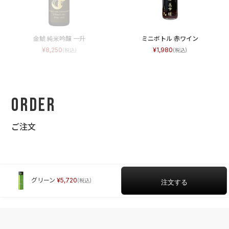
金鯱 純米吟醸 一升
ミニボトル 赤ワイン
8,250
1,980
Order
ご注文
グリーン
5,720