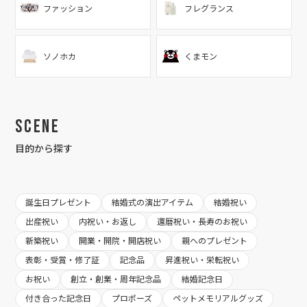
ファッション
フレグランス
ソノホカ
くまモン
Scene
目的から探す
誕生日プレゼント
結婚式の演出アイテム
結婚祝い
出産祝い
内祝い・お返し
還暦祝い・長寿のお祝い
新築祝い
開業・開院・開店祝い
親へのプレゼント
表彰・受賞・修了証
記念品
昇進祝い・栄転祝い
お祝い
創立・創業・周年記念品
結婚記念日
付き合った記念日
プロポーズ
ペットメモリアルグッズ