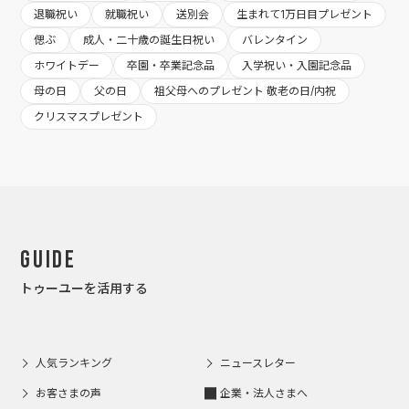
退職祝い
就職祝い
送別会
生まれて1万日目プレゼント
偲ぶ
成人・二十歳の誕生日祝い
バレンタイン
ホワイトデー
卒園・卒業記念品
入学祝い・入園記念品
母の日
父の日
祖父母へのプレゼント 敬老の日/内祝
クリスマスプレゼント
Guide
トゥーユーを活用する
人気ランキング
ニュースレター
お客さまの声
企業・法人さまへ