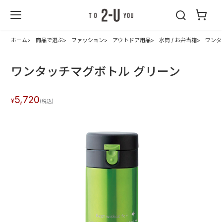
2-U : トゥーユ
ー
ホーム
商品で選ぶ
ファッション
アウトドア用品
水筒 / お弁当箱
ワンタ
ワンタッチマグボトル グリーン
5,720