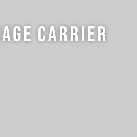
rage
Carrier