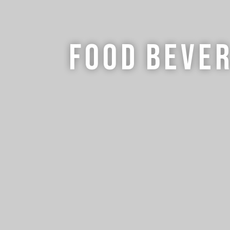
Food
Beve