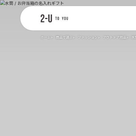
2-U : トゥー
ユー
ホーム
商品で選ぶ
ファッション
アウトドア用品
水