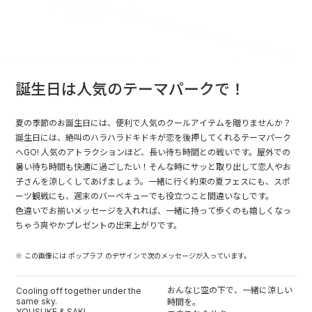
誕生日は人気のテーマパークで！
夏の季節のお誕生日には、便利で人気のクールアイテムを贈りませんか？
誕生日には、絶叫のハラハラドキドキが恋を後押してくれるテーマパーク
へGO! 人気のアトラクションほど、長い待ち時間との戦いです。屋外での
暑い待ち時間も快適に過ごしたい！そんな時にサッと取り出して恋人やお
子さんを涼しくしてあげましょう。一緒に行く約束の夏フェスにも、スポ
ーツ観戦にも、週末のバーベキューでも役立つこと間違いなしです。
色違いでお揃いメッセージを入れれば、一緒に持って歩くのも嬉しくなっ
ちゃう爽やかプレゼントの出来上がりです。
※ この画像には ポップラブ のデザインで次のメッセージが入っています。
おんなじ空の下で、一緒に涼しい
Cooling off together under the
same sky.
時間を。
YOUSUKE & SAKI