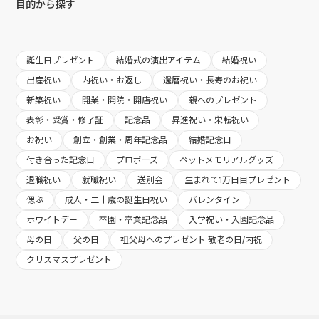
目的から探す
誕生日プレゼント
結婚式の演出アイテム
結婚祝い
出産祝い
内祝い・お返し
還暦祝い・長寿のお祝い
新築祝い
開業・開院・開店祝い
親へのプレゼント
表彰・受賞・修了証
記念品
昇進祝い・栄転祝い
お祝い
創立・創業・周年記念品
結婚記念日
付き合った記念日
プロポーズ
ペットメモリアルグッズ
退職祝い
就職祝い
送別会
生まれて1万日目プレゼント
偲ぶ
成人・二十歳の誕生日祝い
バレンタイン
ホワイトデー
卒園・卒業記念品
入学祝い・入園記念品
母の日
父の日
祖父母へのプレゼント 敬老の日/内祝
クリスマスプレゼント