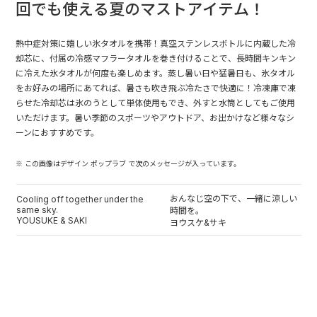
回でも使える夏のマストアイテム！
熱中症対策に嬉しい氷タオルを携帯！真空ステンレスボトルに内蔵した冷
却芯に、付属の冷感マフラータオルを巻き付けることで、長時間キンキン
に冷えた氷タオルが何度も楽しめます。蒸し暑い日や猛暑日も、氷タオル
をお好みの場所にあてれば、暑さも吹き飛ぶ冷たさで快適に！冷凍庫で凍
らせた冷却芯は氷のうとして単体使用もでき、外すと水筒としてもご使用
いただけます。暑い季節のスポーツやアウトドア、お出かけなど様々なシ
ーンにおすすめです。
※ この画像はデザイン ポップラブ で次のメッセージが入っています。
おんなじ空の下で、一緒に涼しい
Cooling off together under the
same sky.
時間を。
YOUSUKE & SAKI
ヨウスケ&サキ