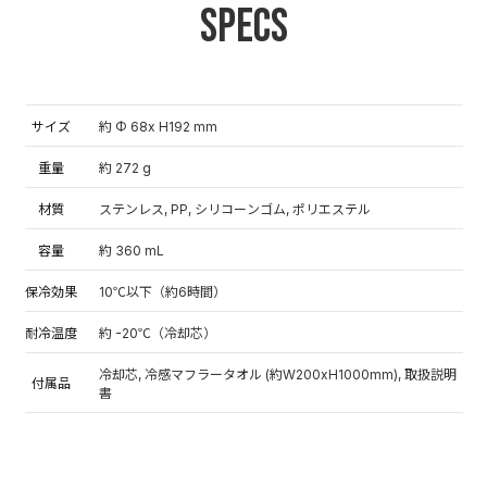
Specs
サイズ
約 Φ 68x H192 mm
重量
約 272 g
材質
ステンレス, PP, シリコーンゴム, ポリエステル
容量
約 360 mL
保冷効果
10℃以下（約6時間）
耐冷温度
約 -20℃（冷却芯）
冷却芯, 冷感マフラータオル (約W200xH1000mm), 取扱説明
付属品
書