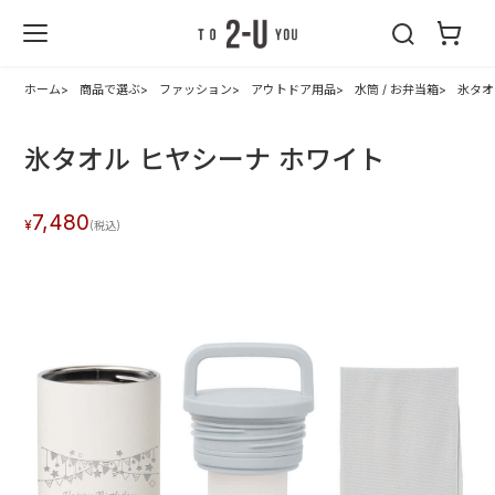
2-U : トゥーユ
ー
ホーム
商品で選ぶ
ファッション
アウトドア用品
水筒 / お弁当箱
氷タオ
氷タオル ヒヤシーナ ホワイト
7,480