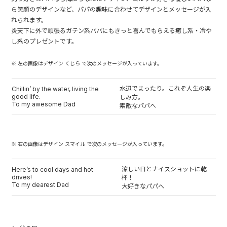
ら笑顔のデザインなど、パパの趣味に合わせてデザインとメッセージが入
れられます。
炎天下に外で頑張るガテン系パパにもきっと喜んでもらえる癒し系・冷や
し系のプレゼントです。
※ 左の画像はデザイン くじら で次のメッセージが入っています。
水辺でまったり。これぞ人生の楽
Chillin’ by the water, living the
good life.
しみ方。
To my awesome Dad
素敵なパパへ
※ 右の画像はデザイン スマイル で次のメッセージが入っています。
涼しい日とナイスショットに乾
Here’s to cool days and hot
drives!
杯！
To my dearest Dad
大好きなパパへ