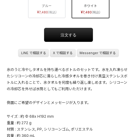
ブルー
ホワイト
7,480
7,480
LINE で相談する
X で相談する
Messenger で相談する
氷のうと冷やしタオルを持ち運べるボトルのセットです。水を入れ凍らせ
たシリコーンの冷却芯に濡らした冷感タオルを巻き付け真空ステンレスボ
トルに入れることで、氷タオルを何度も繰り返し楽しめます。シリコーン
の冷却芯を外せば水筒としてもご利用いただけます。
側面にご希望のデザインとメッセージが入ります。
サイズ : 約 Φ 68x H192 mm
重量 : 約 272 g
材質 : ステンレス, PP, シリコーンゴム, ポリエステル
容量 : 約 360 mL