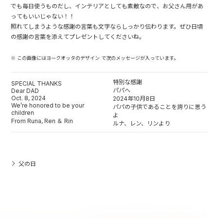
でも毎日使うものだし、インテリアとしても素敵なので、お父さん用があ
ってもいいじゃない！！
照れてしまうような感謝の言葉も文字ならしっかり伝わります。ぜひ日頃
の感謝の言葉を添えてプレゼントしてくださいね。
※ この画像にはヨークオッタのデザイン で次のメッセージが入っています。
特別な感謝
SPECIAL THANKS
パパへ
Dear DAD
Oct. 8, 2024
2024年10月8日
We’re honored to be your
パパの子供であることを誇りに思う
children
よ
From Runa, Ren ＆ Rin
ルナ、レン、リンより
父の日