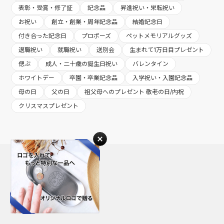
表彰・受賞・修了証
記念品
昇進祝い・栄転祝い
お祝い
創立・創業・周年記念品
結婚記念日
付き合った記念日
プロポーズ
ペットメモリアルグッズ
退職祝い
就職祝い
送別会
生まれて1万日目プレゼント
偲ぶ
成人・二十歳の誕生日祝い
バレンタイン
ホワイトデー
卒園・卒業記念品
入学祝い・入園記念品
母の日
父の日
祖父母へのプレゼント 敬老の日/内祝
クリスマスプレゼント
Guide
トゥーユーを活用する