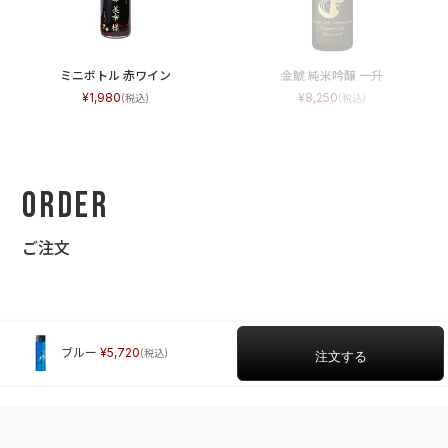
ミニボトル 赤ワイン
金鯱 純米吟醸 一升
1,980
8,250
Order
ご注文
ブルー
5,720