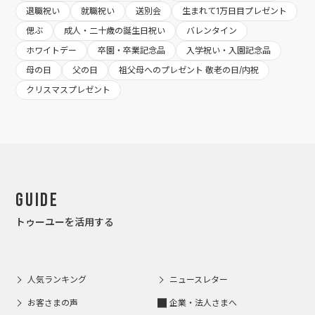
退職祝い
就職祝い
送別会
生まれて1万日目プレゼント
偲ぶ
成人・二十歳の誕生日祝い
バレンタイン
ホワイトデー
卒園・卒業記念品
入学祝い・入園記念品
母の日
父の日
祖父母へのプレゼント 敬老の日/内祝
クリスマスプレゼント
Guide
トゥーユーを活用する
人気ランキング
ニュースレター
お客さまの声
企業・法人さまへ