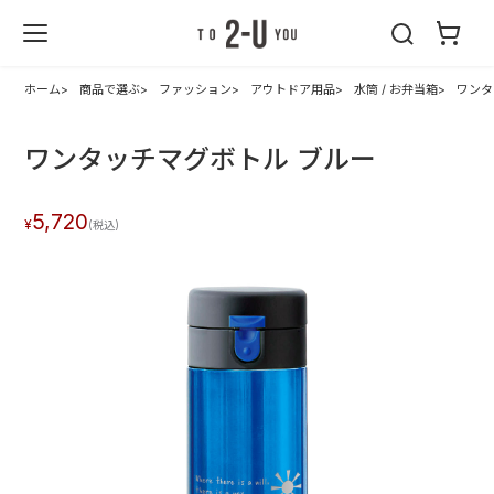
2-U : トゥーユ
ー
ホーム
商品で選ぶ
ファッション
アウトドア用品
水筒 / お弁当箱
ワンタ
ワンタッチマグボトル ブルー
5,720