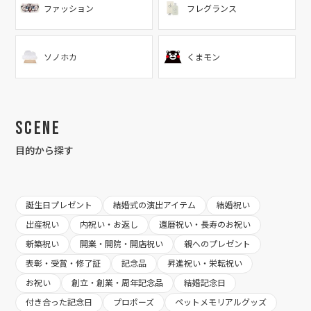
ファッション
フレグランス
ソノホカ
くまモン
Scene
目的から探す
誕生日プレゼント
結婚式の演出アイテム
結婚祝い
出産祝い
内祝い・お返し
還暦祝い・長寿のお祝い
新築祝い
開業・開院・開店祝い
親へのプレゼント
表彰・受賞・修了証
記念品
昇進祝い・栄転祝い
お祝い
創立・創業・周年記念品
結婚記念日
付き合った記念日
プロポーズ
ペットメモリアルグッズ