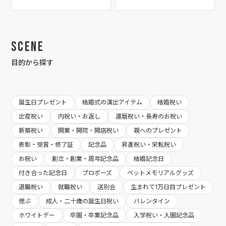
Scene
目的から探す
誕生日プレゼント
結婚式の演出アイテム
結婚祝い
出産祝い
内祝い・お返し
還暦祝い・長寿のお祝い
新築祝い
開業・開院・開店祝い
親へのプレゼント
表彰・受賞・修了証
記念品
昇進祝い・栄転祝い
お祝い
創立・創業・周年記念品
結婚記念日
付き合った記念日
プロポーズ
ペットメモリアルグッズ
退職祝い
就職祝い
送別会
生まれて1万日目プレゼント
偲ぶ
成人・二十歳の誕生日祝い
バレンタイン
ホワイトデー
卒園・卒業記念品
入学祝い・入園記念品