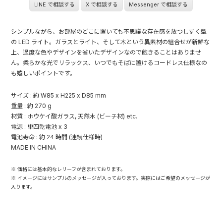
LINE で相談する
X で相談する
Messenger で相談する
シンプルながら、お部屋のどこに置いても不思議な存在感を放つしずく型
の LED ライト。ガラスとライト、そして木という異素材の組合せが新鮮な
上、過度な色やデザインを省いたデザインなので飽きることはありませ
ん。柔らかな光でリラックス、いつでもそばに置けるコードレス仕様なの
も嬉しいポイントです。
サイズ : 約 W85 x H225 x D85 mm
重量 : 約 270 g
材質 : ホウケイ酸ガラス, 天然木 (ビーチ材) etc.
電源 : 単四乾電池 x 3
電池寿命 : 約 24 時間 (連続仕様時)
MADE IN CHINA
※ 価格には基本的なレリーフが含まれております。
※ イメージにはサンプルのメッセージが入っております。実際にはご希望のメッセージが
入ります。