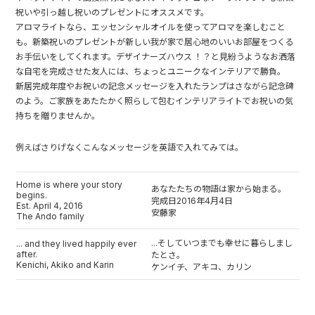
祝いや引っ越し祝いのプレゼントにオススメです。
アロマライトなら、エッセンシャルオイルを使ってアロマを楽しむこと
も。新築祝いのプレゼントが新しい我が家で居心地のいいお部屋をつくる
お手伝いをしてくれます。デザイナーズハウス ！？と見紛うようなお洒落
な自宅を完成させた友人には、ちょっとユニークなインテリアで勝負。
新居完成年度やお祝いの記念メッセージを入れたランプはさながら記念碑
のよう。ご家族をあたたかく照らして包むインテリアライトでお祝いの気
持ちを贈りませんか。
例えばさりげなくこんなメッセージを英語で入れてみては。
Home is where your story
あなたたちの物語は家から始まる。
begins.
完成日2016年4月4日
Est. April 4, 2016
安藤家
The Ando family
...そしていつまでも幸せに暮らしまし
... and they lived happily ever
after.
たとさ。
Kenichi, Akiko and Karin
ケンイチ、アキコ、カリン