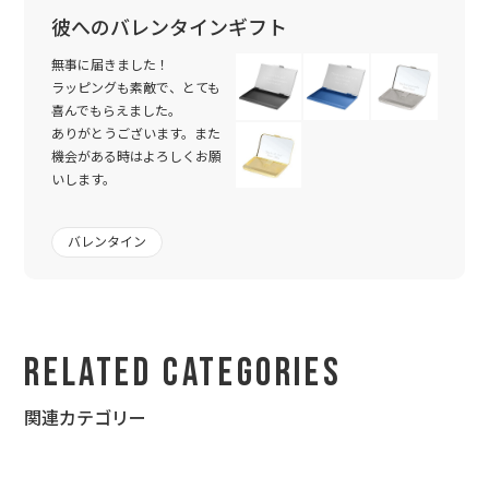
ゼントしました。
彼へのバレンタインギフト
今回は結婚１０年目、付き合って19年目の6940日になりまし
た。
無事に届きました！
ラッピングも素敵で、とても
何か記念に残したかったので良かったです。
喜んでもらえました。
ありがとうございます。また
デジタル時計にしたので最近時計が大好きな息子も喜んでまし
機会がある時はよろしくお願
た。
いします。
配送希望まであまり時間がないなか希望も聞いて頂き助かりまし
た。
バレンタイン
本当にありがとうございました。
Related Categories
関連カテゴリー