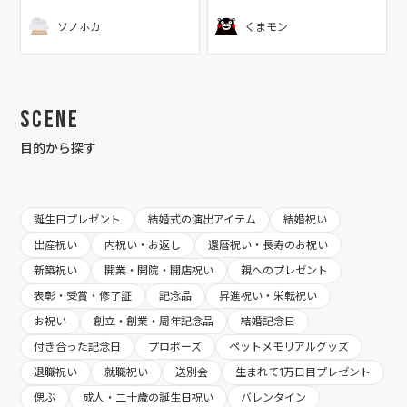
ソノホカ
くまモン
Scene
目的から探す
誕生日プレゼント
結婚式の演出アイテム
結婚祝い
出産祝い
内祝い・お返し
還暦祝い・長寿のお祝い
新築祝い
開業・開院・開店祝い
親へのプレゼント
表彰・受賞・修了証
記念品
昇進祝い・栄転祝い
お祝い
創立・創業・周年記念品
結婚記念日
付き合った記念日
プロポーズ
ペットメモリアルグッズ
退職祝い
就職祝い
送別会
生まれて1万日目プレゼント
偲ぶ
成人・二十歳の誕生日祝い
バレンタイン