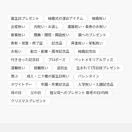
誕生日プレゼント
結婚式の演出アイテム
結婚祝い
出産祝い
内祝い・お返し
還暦祝い・長寿のお祝い
新築祝い
開業・開院・開店祝い
親へのプレゼント
表彰・受賞・修了証
記念品
昇進祝い・栄転祝い
お祝い
創立・創業・周年記念品
結婚記念日
付き合った記念日
プロポーズ
ペットメモリアルグッズ
退職祝い
就職祝い
送別会
生まれて1万日目プレゼント
偲ぶ
成人・二十歳の誕生日祝い
バレンタイン
ホワイトデー
卒園・卒業記念品
入学祝い・入園記念品
母の日
父の日
祖父母へのプレゼント 敬老の日/内祝
クリスマスプレゼント