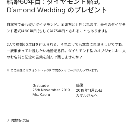
結婚60年目 : ダイヤモンド婚式
Diamond Wedding のプレゼント
自然界で最も硬いダイヤモンド。金剛石とも呼ばれます。最強のダイヤモ
ンド婚式は60年目 (もしくは75年目とされることもあります)。
2人で結婚60年目を迎えられる、それだけでも本当に素晴らしいですね。
一族集まってお祝したい結婚記念日。ダイヤモンド型のオブジェにお二人
のお名前と記念の言葉を刻んで残しませんか？
※ この画像にはフォント FE-09 で次のメッセージが入っています。
感謝
Gratitude
25th November, 2019
2019年11月25日
Ms. Kaoru
カオルさんへ
結婚記念日