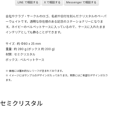
LINE で相談する
X で相談する
Messenger で相談する
会社やクラブ・サークルのロゴ、名前や日付を刻んだクリスタルのペーパ
ーウェイトです。透明な存在感のある記念のステーショナリーになりま
す。ネイビーのベルペットケースに入っているので、ケースに入れたまま
インテリアとしても飾ることができます。
サイズ : 約 Φ80 x 25 mm
重量 : 約 280 g (ボックス 約 200 g)
材質 : セミクリスタル
ボックス : ベルベットケース
※ 価格には基本的なレリーフが含まれております。
※ イメージにはサンプルのデザインが入っております。実際にはご希望のデザインが入り
ます。
セミクリスタル