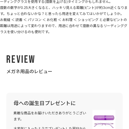
ーディンググラスを使用する(度数を上げる)タイミングかもしれません。
度数の数字が0.25大きくなると、ハッキリ見える距離(ピント)が約3cm近くなりま
す。ちょっと合わないかな？と思ったら用途を変えてみてはいかがでしょうか。
お裁縫 ＜ 読書 ＜ パソコン ＜ お化粧 ＜ お料理 ＜ ショッピング と必要なピントの
距離は用途によって変わりますので、用途に合わせて度数の異なるリーディンググ
ラスを使い分けるのも便利です。
Review
メガネ用品のレビュー
母への誕生日プレゼントに
素敵な商品をお届けいただきありがとうござい
ます。
大変気に入ったようでプレゼントした翌日から