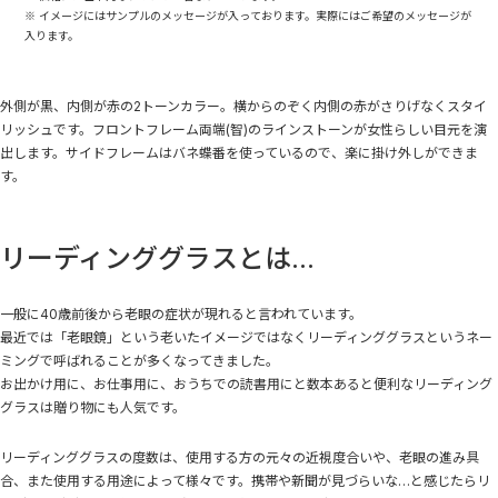
※ イメージにはサンプルのメッセージが入っております。実際にはご希望のメッセージが
入ります。
外側が黒、内側が赤の2トーンカラー。横からのぞく内側の赤がさりげなくスタイ
リッシュです。フロントフレーム両端(智)のラインストーンが女性らしい目元を演
出します。サイドフレームはバネ蝶番を使っているので、楽に掛け外しができま
す。
リーディンググラスとは...
一般に40歳前後から老眼の症状が現れると言われています。
最近では「老眼鏡」という老いたイメージではなくリーディンググラスというネー
ミングで呼ばれることが多くなってきました。
お出かけ用に、お仕事用に、おうちでの読書用にと数本あると便利なリーディング
グラスは贈り物にも人気です。
リーディンググラスの度数は、使用する方の元々の近視度合いや、老眼の進み具
合、また使用する用途によって様々です。携帯や新聞が見づらいな…と感じたらリ