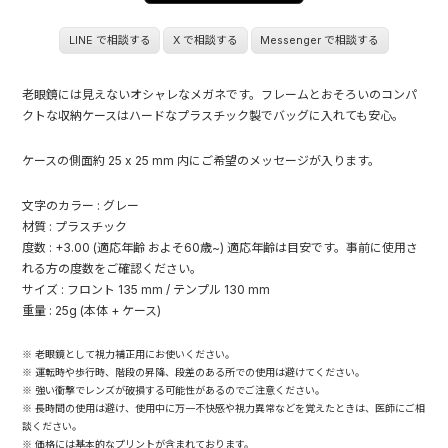
LINE で相談する
X で相談する
Messenger で相談する
老眼鏡には見えないオシャレなメガネです。フレームとおそろいのコンパ
クトな収納ケースはハードなプラスチック製でバッグに入れても安心。
ケースの側面約 25 x 25 mm 内にご希望のメッセージが入ります。
文字のカラー : グレー
材質 : プラスチック
度数 : +3.00 (適応年齢 およそ60歳~) 適応年齢は目安です。事前に使用さ
れる方の度数をご確認ください。
サイズ : フロント 135 mm / テンプル 130 mm
重量 : 25g (本体 + ケース)
※ 老眼鏡として視力補正用にお使いください。
※ 運転時や歩行時、階段の昇降、段差のある所での使用は避けてください。
※ 強い衝撃でレンズが破損する可能性があるのでご注意ください。
※ 長時間の使用は避け、使用中に万一不快感や視力異常などを覚えたときは、医師にご相
談ください。
※ 価格には基本的なプリントが含まれております。