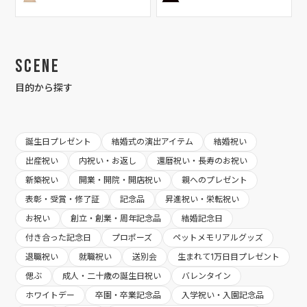
Scene
目的から探す
誕生日プレゼント
結婚式の演出アイテム
結婚祝い
出産祝い
内祝い・お返し
還暦祝い・長寿のお祝い
新築祝い
開業・開院・開店祝い
親へのプレゼント
表彰・受賞・修了証
記念品
昇進祝い・栄転祝い
お祝い
創立・創業・周年記念品
結婚記念日
付き合った記念日
プロポーズ
ペットメモリアルグッズ
退職祝い
就職祝い
送別会
生まれて1万日目プレゼント
偲ぶ
成人・二十歳の誕生日祝い
バレンタイン
ホワイトデー
卒園・卒業記念品
入学祝い・入園記念品