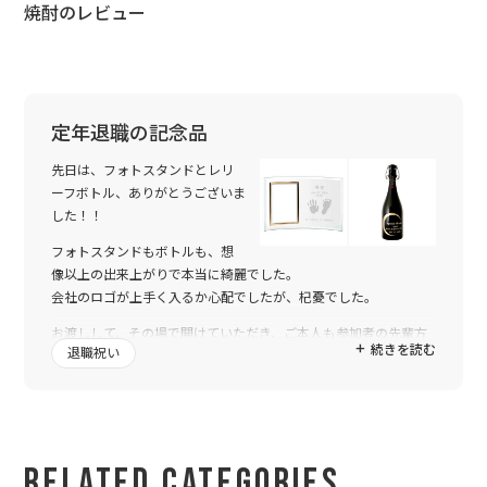
焼酎のレビュー
定年退職の記念品
先日は、フォトスタンドとレリ
ーフボトル、ありがとうございま
した！！
フォトスタンドもボトルも、想
像以上の出来上がりで本当に綺麗でした。
会社のロゴが上手く入るか心配でしたが、杞憂でした。
お渡しして、その場で開けていただき、ご本人も参加者の先輩方
続きを読む
退職祝い
も驚いて頂きました。
毎回、素敵なものを作成して頂き、ありがとうございました。ま
た、よろしくお願いいたします。
Related Categories