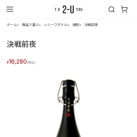
2-U : トゥーユ
ー
ホーム
商品で選ぶ
レリーフボトル
焼酎
決戦前夜
決戦前夜
16,280