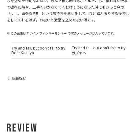
ちを込めた特別なお酒で。飲んだ後も飾れるボトルだから、慣れない仕事
で疲れた時や、上手くいかなくてくじけそうになった時にもきっと今の
「よし、頑張るぞ!!」という気持ちを思い出して、ひと踏ん張りする後押し
をしてくれるはず。お祝いと激励を込めた祝い酒です。
※ この画像はデザイン ファンキーモンキー で次のメッセージが入っています。
Try and fail, but don't fail to try
Try and fail, but don't fail to try
Dear Kazuya
カズヤへ
就職祝い
Review