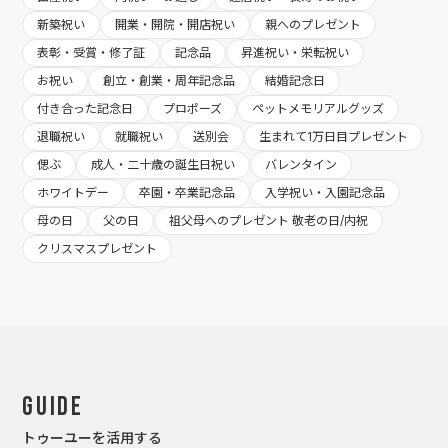
新築祝い
開業・開院・開店祝い
親へのプレゼント
表彰・受賞・修了証
記念品
昇進祝い・栄転祝い
お祝い
創立・創業・周年記念品
結婚記念日
付き合った記念日
プロポーズ
ペットメモリアルグッズ
退職祝い
就職祝い
送別会
生まれて1万日目プレゼント
偲ぶ
成人・二十歳の誕生日祝い
バレンタイン
ホワイトデー
卒園・卒業記念品
入学祝い・入園記念品
母の日
父の日
祖父母へのプレゼント 敬老の日/内祝
クリスマスプレゼント
Guide
トゥーユーを活用する