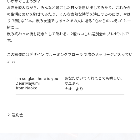
いかがでしょうか？
お酒を飲みながら、みんなと過ごした日々を思い出してみたり、これから
の生活に思いを馳せてみたり、そんな素敵な時間を演出するのには、やは
り "特別な" 1本。飲み友達でもあったあの人に贈る "心からのお祝い" と一
緒に...。
飲み終わった後も記念として飾れる、2度おいしい送別会のプレゼントで
す。
この画像にはデザイン ブルーミングフローラ で次のメッセージが入ってい
ます。
あなたがいてくれてとても嬉しい。
I'm so glad there is you
Dear Mayumi
マユミへ
from Naoko
ナオコより
送別会