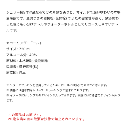
シェリー樽5年貯蔵ならではの芳醇な香りと、マイルドで深い味わいの本格
麦焼酎です。金具つきの器械栓 (気開栓) でふたの密閉性が高く、飲み終わ
った後にも小分けボトルやウォーターボトルとしてリユースしやすいボト
ルです。
カラーリング : ゴールド
サイズ : 720 mL
アルコール分 : 40%
原材料 : 本格焼酎, 食物繊維
製造者 : 深野酒造(株)
原産国 : 日本
※ リターナブルビンを使用しているため、ボトルには多少のギズがございます。
※ 価格には基本的なレリーフ, カラーリングが含まれております。
※ イメージにはサンプルのデザインが入っております。実際にはご希望のデザインが入り
ます。