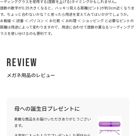
ーディンググラスを使用する(度数を上げる)タイミングかもしれません。
度数の数字が0.25大きくなると、ハッキリ見える距離(ピント)が約3cm近くなりま
す。ちょっと合わないかな？と思ったら用途を変えてみてはいかがでしょうか。
お裁縫 ＜ 読書 ＜ パソコン ＜ お化粧 ＜ お料理 ＜ ショッピング と必要なピントの
距離は用途によって変わりますので、用途に合わせて度数の異なるリーディンググ
ラスを使い分けるのも便利です。
Review
メガネ用品のレビュー
母への誕生日プレゼントに
素敵な商品をお届けいただきありがとうござい
ます。
大変気に入ったようでプレゼントした翌日から