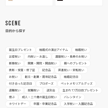
Scene
目的から探す
誕生日プレゼント
結婚式の演出アイテム
結婚祝い
出産祝い
内祝い・お返し
還暦祝い・長寿のお祝い
新築祝い
開業・開院・開店祝い
親へのプレゼント
表彰・受賞・修了証
記念品
昇進祝い・栄転祝い
お祝い
創立・創業・周年記念品
結婚記念日
付き合った記念日
プロポーズ
ペットメモリアルグッズ
退職祝い
就職祝い
送別会
生まれて1万日目プレゼント
偲ぶ
成人・二十歳の誕生日祝い
バレンタイン
ホワイトデー
卒園・卒業記念品
入学祝い・入園記念品