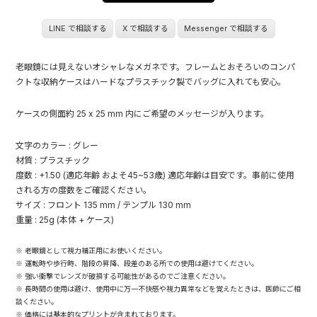
LINE で相談する
X で相談する
Messenger で相談する
老眼鏡には見えないオシャレなメガネです。フレームとおそろいのコンパ
クトな収納ケースはハードなプラスチック製でバッグに入れても安心。
ケースの側面約 25 x 25 mm 内にご希望のメッセージが入ります。
文字のカラー : グレー
材質 : プラスチック
度数 : +1.50 (適応年齢 およそ45~53歳) 適応年齢は目安です。事前に使用
される方の度数をご確認ください。
サイズ : フロント 135 mm / テンプル 130 mm
重量 : 25g (本体 + ケース)
※ 老眼鏡として視力補正用にお使いください。
※ 運転時や歩行時、階段の昇降、段差のある所での使用は避けてください。
※ 強い衝撃でレンズが破損する可能性があるのでご注意ください。
※ 長時間の使用は避け、使用中に万一不快感や視力異常などを覚えたときは、医師にご相
談ください。
※ 価格には基本的なプリントが含まれております。