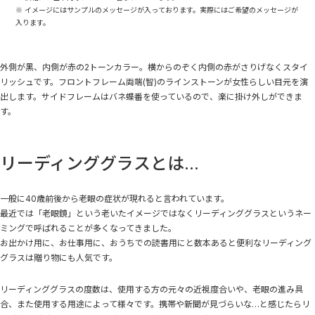
※ イメージにはサンプルのメッセージが入っております。実際にはご希望のメッセージが
入ります。
外側が黒、内側が赤の2トーンカラー。横からのぞく内側の赤がさりげなくスタイ
リッシュです。フロントフレーム両端(智)のラインストーンが女性らしい目元を演
出します。サイドフレームはバネ蝶番を使っているので、楽に掛け外しができま
す。
リーディンググラスとは...
一般に40歳前後から老眼の症状が現れると言われています。
最近では「老眼鏡」という老いたイメージではなくリーディンググラスというネー
ミングで呼ばれることが多くなってきました。
お出かけ用に、お仕事用に、おうちでの読書用にと数本あると便利なリーディング
グラスは贈り物にも人気です。
リーディンググラスの度数は、使用する方の元々の近視度合いや、老眼の進み具
合、また使用する用途によって様々です。携帯や新聞が見づらいな…と感じたらリ