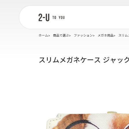
2-U : トゥー
ユー
ホーム
商品で選ぶ
ファッション
メガネ用品
スリム
スリムメガネケース ジャッ
グレー
ネイビー
ピンク