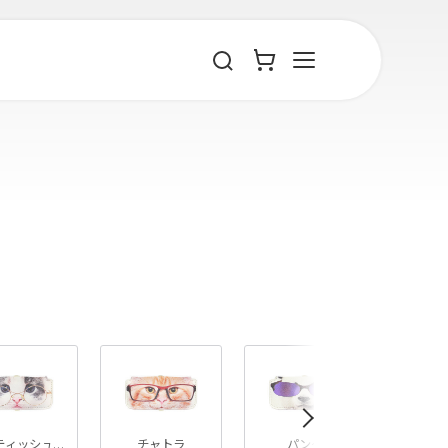
»
ティッシュストレート
チャトラ
パンダ
ヨーク