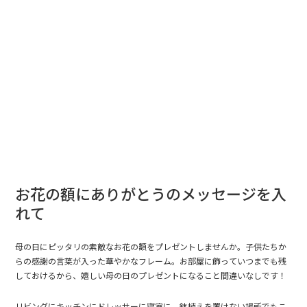
お花の額にありがとうのメッセージを入
れて
母の日にピッタリの素敵なお花の額をプレゼントしませんか。子供たちか
らの感謝の言葉が入った華やかなフレーム。お部屋に飾っていつまでも残
しておけるから、嬉しい母の日のプレゼントになること間違いなしです！
リビングにキッチンにドレッサーに寝室に。鉢植えを置けない場所でもこ