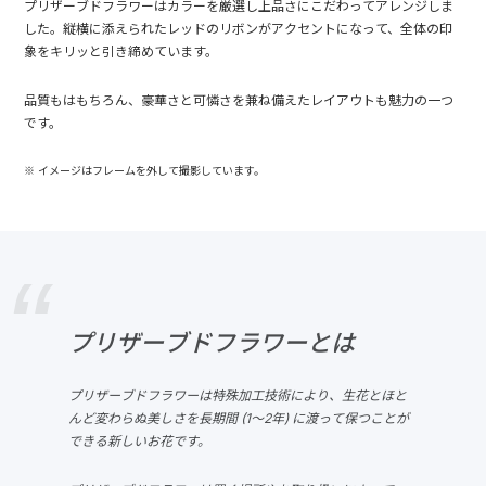
プリザーブドフラワーはカラーを厳選し上品さにこだわってアレンジしま
した。縦横に添えられたレッドのリボンがアクセントになって、全体の印
象をキリッと引き締めています。
品質もはもちろん、豪華さと可憐さを兼ね備えたレイアウトも魅力の一つ
です。
※ イメージはフレームを外して撮影しています。
プリザーブドフラワーとは
プリザーブドフラワーは特殊加工技術により、生花とほと
んど変わらぬ美しさを長期間 (1～2年) に渡って保つことが
できる新しいお花です。