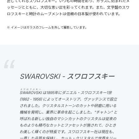
出してくれるスワロフスキー。いつもの時間を彩り、ガラスに刻まれたメ
ッセージとともに、大切な思い出を彩ってくれます。また、文字盤のスワ
ロフスキーと時計のムーブメントは信頼の日本製が使われています。
※ イメージはガラスのフレームを外して撮影しています。
SWAROVSKI - スワロフスキー
スワロフスキー
SWAROVSKI
は1895年にダニエル・スワロフスキー1世
(1862 - 1956) によってオーストリア、ヴァッテンスで設立
されました。クリスタルストーンのカットや研磨に用いる
機械を発明し、業界に革命を起こしました。"チャトン" と
呼ばれる新しい独自のマシンカットのクリスタルは従来の
ものよりも精巧なカットとファセットが施されて、ひとき
わ美しく輝くのが特長です。スワロフスキー社は現在も、
一貫した品質を保持し、カット・クリスタルで世界をリー