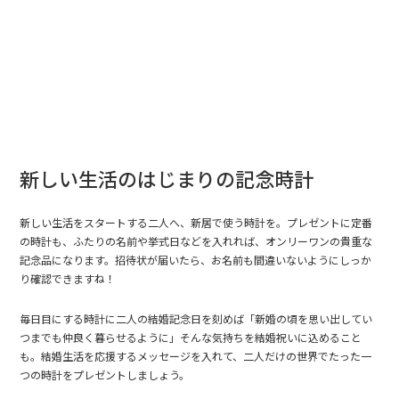
新しい生活のはじまりの記念時計
新しい生活をスタートする二人へ、新居で使う時計を。プレゼントに定番
の時計も、ふたりの名前や挙式日などを入れれば、オンリーワンの貴重な
記念品になります。招待状が届いたら、お名前も間違いないようにしっか
り確認できますね！
毎日目にする時計に二人の結婚記念日を刻めば「新婚の頃を思い出してい
つまでも仲良く暮らせるように」そんな気持ちを結婚祝いに込めること
も。結婚生活を応援するメッセージを入れて、二人だけの世界でたった一
つの時計をプレゼントしましょう。