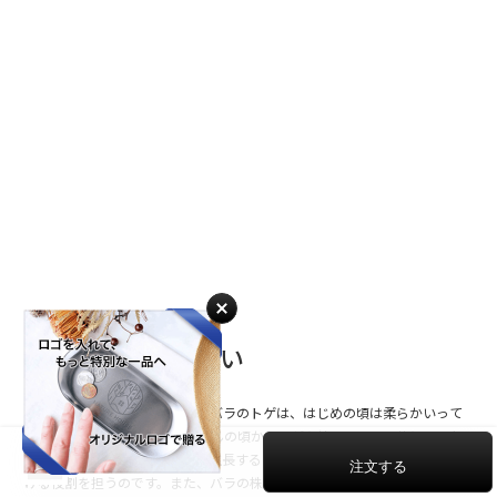
バラで贈る昇進祝い
刺さると痛いバラのトゲ。でもバラのトゲは、はじめの頃は柔らかいって
ご存知でしたか？バラは赤ちゃんの頃からトゲを持っていて、茎と同じ色
をしています。年月を重ねて、生長すると硬く強固になり、茎の働きを助
S レッド
10,780
ける役割を担うのです。また、バラの株元から勢いの良く伸びてくる新し