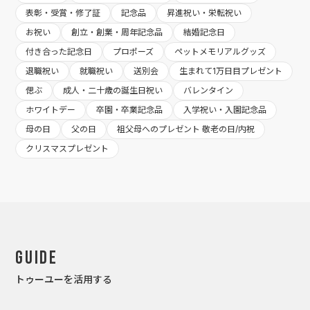
表彰・受賞・修了証
記念品
昇進祝い・栄転祝い
お祝い
創立・創業・周年記念品
結婚記念日
付き合った記念日
プロポーズ
ペットメモリアルグッズ
退職祝い
就職祝い
送別会
生まれて1万日目プレゼント
偲ぶ
成人・二十歳の誕生日祝い
バレンタイン
ホワイトデー
卒園・卒業記念品
入学祝い・入園記念品
母の日
父の日
祖父母へのプレゼント 敬老の日/内祝
クリスマスプレゼント
Guide
トゥーユーを活用する