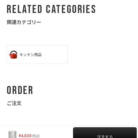
Related Categories
メールではなく、ラインでのやり取りができるなんて！素晴らし
いですね☆ 何度も何度もワガママを聞いて頂き、迅速に対応して
頂き、本当に素敵なデザインに仕上がりました☆
関連カテゴリー
6人でお祝いする代表でやり取りさせて頂きましたが、本当に感
謝の気持ちでいっぱいです。 みんな、よろしくお伝え下さいと言
ってました :) 一緒にプレゼントする友人も、とても喜んでくれま
した☆
キッチン用品
私もデザインや美術系？が好きなので、とても尊敬します☆ ま
た、これからも利用させて頂きたいと思いますので、どうぞよろ
しくお願いします☆
Order
ご注文
4,620