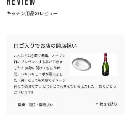
Review
キッチン用品のレビュー
ロゴ入りでお店の開店祝い
こんにちは:) 商品無事、オープン
日にプレゼントする事ができま
した！ 実際に開けてもらう瞬
間、ドキドキして手が震えまし
た（笑）とっても素敵でイメージ
通りで感激です☆ とてもとても喜んでもらえました！ ありがとう
ございます!!
今回は、4回目の利用でした。 今まではロゴなどを、作ってもら
続きを読む
開業・開院・開店祝い
う事なく、発注画面からスムーズに注文をし、メールが来て商品
が届いておしまいでした。 毎回とても素敵な仕上がりで大満足だ
ったのですが、、、今回はどうしてもロゴを入れてプレゼントを
したく、相談させて頂きました。