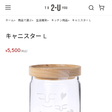
2-U : トゥーユ
ー
ホーム
商品で選ぶ
生活雑貨
キッチン用品
キャニスター L
キャニスター L
5,500