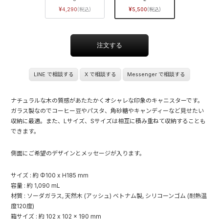
4,290
5,500
LINE で相談する
X で相談する
Messenger で相談する
ナチュラルな木の質感があたたかくオシャレな印象のキャニスターです。
ガラス製なのでコーヒー豆やパスタ、角砂糖やキャンディーなど見せたい
収納に最適。また、Lサイズ、Sサイズは相互に積み重ねて収納することも
できます。
側面にご希望のデザインとメッセージが入ります。
サイズ : 約 Φ100 x H185 mm
容量 : 約 1,090 mL
材質 : ソーダガラス, 天然木 (アッシュ) ベトナム製, シリコーンゴム (耐熱温
度120度)
箱サイズ : 約 102 x 102 x 190 mm