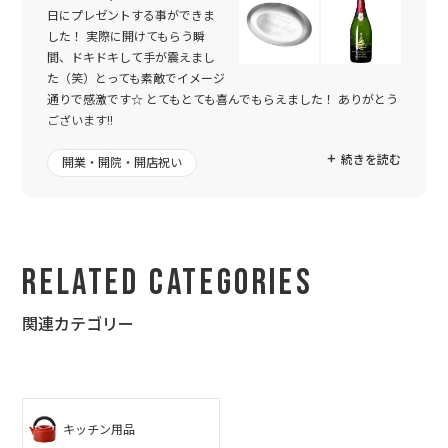
日にプレゼントする事ができま
した！ 実際に開けてもらう瞬
間、ドキドキして手が震えまし
た（笑）とっても素敵でイメージ
通りで感激です☆ とてもとても喜んでもらえました！ ありがとう
ございます!!
今回は、4回目の利用でした。 今まではロゴなどを、作ってもら
続きを読む
開業・開院・開店祝い
う事なく、発注画面からスムーズに注文をし、メールが来て商品
が届いておしまいでした。 毎回とても素敵な仕上がりで大満足だ
ったのですが、、、今回はどうしてもロゴを入れてプレゼントを
したく、相談させて頂きました。
Related Categories
メールではなく、ラインでのやり取りができるなんて！素晴らし
いですね☆ 何度も何度もワガママを聞いて頂き、迅速に対応して
頂き、本当に素敵なデザインに仕上がりました☆
関連カテゴリー
6人でお祝いする代表でやり取りさせて頂きましたが、本当に感
謝の気持ちでいっぱいです。 みんな、よろしくお伝え下さいと言
ってました :) 一緒にプレゼントする友人も、とても喜んでくれま
した☆
キッチン用品
私もデザインや美術系？が好きなので、とても尊敬します☆ ま