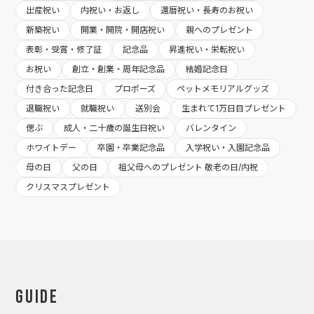
出産祝い
内祝い・お返し
還暦祝い・長寿のお祝い
新築祝い
開業・開院・開店祝い
親へのプレゼント
表彰・受賞・修了証
記念品
昇進祝い・栄転祝い
お祝い
創立・創業・周年記念品
結婚記念日
付き合った記念日
プロポーズ
ペットメモリアルグッズ
退職祝い
就職祝い
送別会
生まれて1万日目プレゼント
偲ぶ
成人・二十歳の誕生日祝い
バレンタイン
ホワイトデー
卒園・卒業記念品
入学祝い・入園記念品
母の日
父の日
祖父母へのプレゼント 敬老の日/内祝
クリスマスプレゼント
Guide