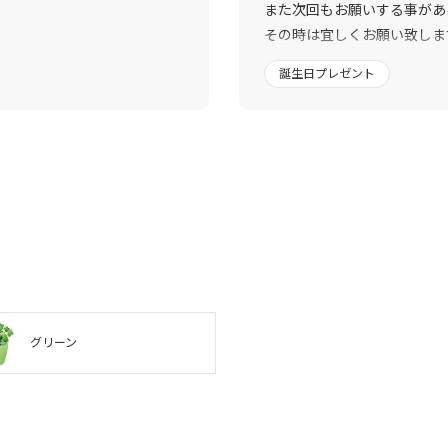
また次回もお願いする事があ
その時は宜しくお願い致しま
皆様もお身体ご自愛されて今
誕生日プレゼント
ありがとうございました(^-^)/
グリーン