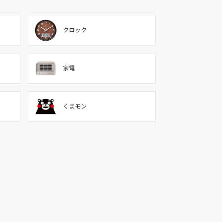
クロック
家電
くまモン