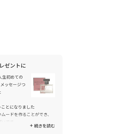
レゼントに
人生初めての
にメッセージつ
た
うことになりました
いムードを作ることができ、
ぱいです
続きを読む
です