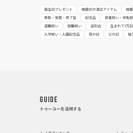
誕生日プレゼント
結婚式の演出アイテム
結
表彰・受賞・修了証
記念品
昇進祝い・栄転
退職祝い
就職祝い
送別会
生まれて1万
入学祝い・入園記念品
母の日
父の日
祖
Guide
トゥーユーを活用する