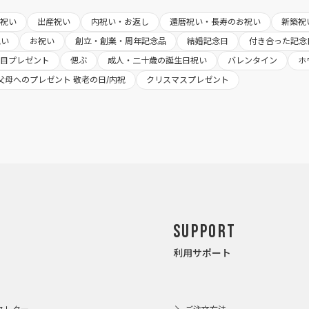
婚祝い
出産祝い
内祝い・お返し
還暦祝い・長寿のお祝い
新築祝
祝い
お祝い
創立・創業・周年記念品
結婚記念日
付き合った記念
日目プレゼント
偲ぶ
成人・二十歳の誕生日祝い
バレンタイン
ホ
父母へのプレゼント 敬老の日/内祝
クリスマスプレゼント
Support
利用サポート