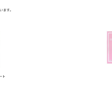
います。
ート