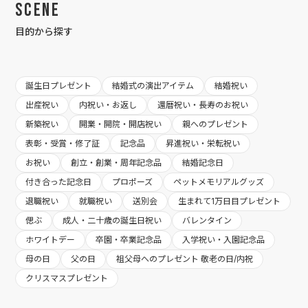
Scene
目的から探す
誕生日プレゼント
結婚式の演出アイテム
結婚祝い
出産祝い
内祝い・お返し
還暦祝い・長寿のお祝い
新築祝い
開業・開院・開店祝い
親へのプレゼント
表彰・受賞・修了証
記念品
昇進祝い・栄転祝い
お祝い
創立・創業・周年記念品
結婚記念日
付き合った記念日
プロポーズ
ペットメモリアルグッズ
退職祝い
就職祝い
送別会
生まれて1万日目プレゼント
偲ぶ
成人・二十歳の誕生日祝い
バレンタイン
ホワイトデー
卒園・卒業記念品
入学祝い・入園記念品
母の日
父の日
祖父母へのプレゼント 敬老の日/内祝
クリスマスプレゼント