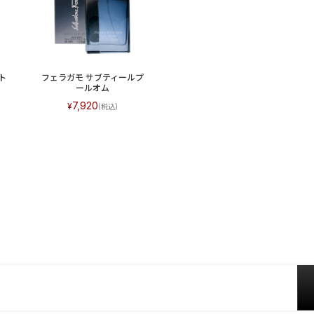
ト
フェラガモ サブティールプ
ールオム
7,920