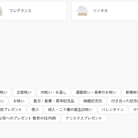
フレグランス
ソノホカ
婚祝い
出産祝い
内祝い・お返し
還暦祝い・長寿のお祝い
新築祝
祝い
お祝い
創立・創業・周年記念品
結婚記念日
付き合った記念
日目プレゼント
偲ぶ
成人・二十歳の誕生日祝い
バレンタイン
ホ
父母へのプレゼント 敬老の日/内祝
クリスマスプレゼント