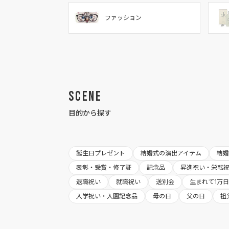
ファッション
Scene
目的から探す
誕生日プレゼント
結婚式の演出アイテム
結
表彰・受賞・修了証
記念品
昇進祝い・栄転
退職祝い
就職祝い
送別会
生まれて1万
入学祝い・入園記念品
母の日
父の日
祖