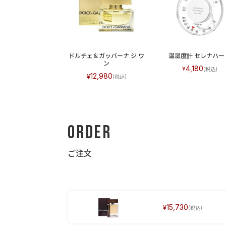
ドルチェ＆ガッバーナ ジ ワ
温湿度計 セレナハー
ン
4,180
12,980
Order
ご注文
15,730