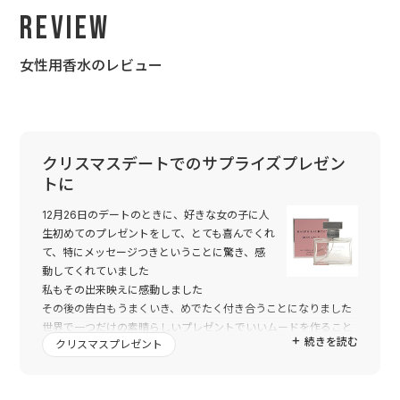
Review
女性用香水のレビュー
クリスマスデートでのサプライズプレゼン
トに
12月26日のデートのときに、好きな女の子に人
生初めてのプレゼントをして、とても喜んでくれ
て、特にメッセージつきということに驚き、感
動してくれていました
私もその出来映えに感動しました
その後の告白もうまくいき、めでたく付き合うことになりました
世界で一つだけの素晴らしいプレゼントでいいムードを作ること
続きを読む
クリスマスプレゼント
ができ、トゥーユーのみなさまに感謝の気持ちでいっぱいです
トゥーユーとのご縁があって本当に良かったです
ありがとうございました