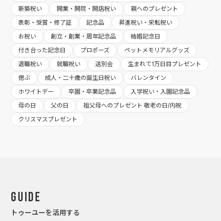
新築祝い
開業・開院・開店祝い
親へのプレゼント
表彰・受賞・修了証
記念品
昇進祝い・栄転祝い
お祝い
創立・創業・周年記念品
結婚記念日
付き合った記念日
プロポーズ
ペットメモリアルグッズ
退職祝い
就職祝い
送別会
生まれて1万日目プレゼント
偲ぶ
成人・二十歳の誕生日祝い
バレンタイン
ホワイトデー
卒園・卒業記念品
入学祝い・入園記念品
母の日
父の日
祖父母へのプレゼント 敬老の日/内祝
クリスマスプレゼント
Guide
トゥーユーを活用する