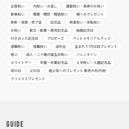
出産祝い
内祝い・お返し
還暦祝い・長寿のお祝い
新築祝い
開業・開院・開店祝い
親へのプレゼント
表彰・受賞・修了証
記念品
昇進祝い・栄転祝い
お祝い
創立・創業・周年記念品
結婚記念日
付き合った記念日
プロポーズ
ペットメモリアルグッズ
退職祝い
就職祝い
送別会
生まれて1万日目プレゼント
偲ぶ
成人・二十歳の誕生日祝い
バレンタイン
ホワイトデー
卒園・卒業記念品
入学祝い・入園記念品
母の日
父の日
祖父母へのプレゼント 敬老の日/内祝
クリスマスプレゼント
Guide