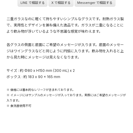
LINE で相談する
X で相談する
Messenger で相談する
二重ガラスなのに軽くて持ちやすいシンプルなグラスです。耐熱ガラス製
で、実用性とデザインを兼ね備えた逸品です。ガラスが二重になることに
より飲み物が浮いているような不思議な感覚が味わえます。
各グラスの側面と底面にご希望のメッセージが入ります。底面のメッセー
ジはワイングラスなどと同じように円弧に入ります。飲み物を入れると上
から見た時にメッセージは見えなくなります。
サイズ : 約 Φ80 x H150 mm (300 mL) x 2
ボックス : 約 183 x 90 x 165 mm
※ 価格には基本的なレリーフが含まれております。
※ イメージにはサンプルのメッセージが入っております。実際にはご希望のメッセージが
入ります。
※ 食洗器使用不可