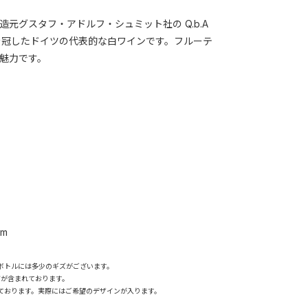
造元グスタフ・アドルフ・シュミット社の Q.b.A
名を冠したドイツの代表的な白ワインです。フルーテ
魅力です。
mm
ボトルには多少のギズがございます。
グが含まれております。
ております。実際にはご希望のデザインが入ります。