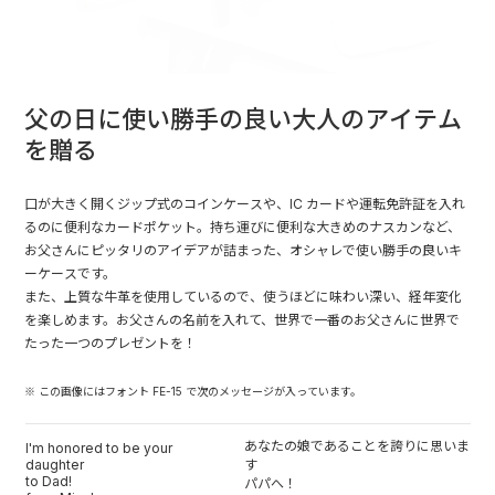
父の日に使い勝手の良い大人のアイテム
を贈る
口が大きく開くジップ式のコインケースや、IC カードや運転免許証を入れ
るのに便利なカードポケット。持ち運びに便利な大きめのナスカンなど、
お父さんにピッタリのアイデアが詰まった、オシャレで使い勝手の良いキ
ーケースです。
また、上質な牛革を使用しているので、使うほどに味わい深い、経年変化
を楽しめます。お父さんの名前を入れて、世界で一番のお父さんに世界で
たった一つのプレゼントを！
※ この画像にはフォント FE-15 で次のメッセージが入っています。
あなたの娘であることを誇りに思いま
I'm honored to be your
daughter
す
to Dad!
パパへ！