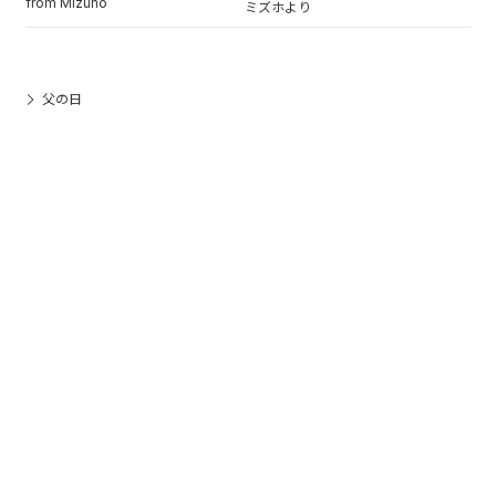
from Mizuho
ミズホより
父の日