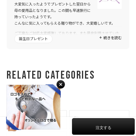
大変気に入ったようでプレゼントした翌日から
母の愛用品となりました。この間も早速旅行に
持っていったようです。
こんなに気に入ってもらえる贈り物ができ、大変嬉しいです。
ご丁寧なご対応大変感謝しております。また是非利用させていた
続きを読む
誕生日プレゼント
だきます。
Related Categories
関連カテゴリー
ファッション
カードケース
キャメル
8,800