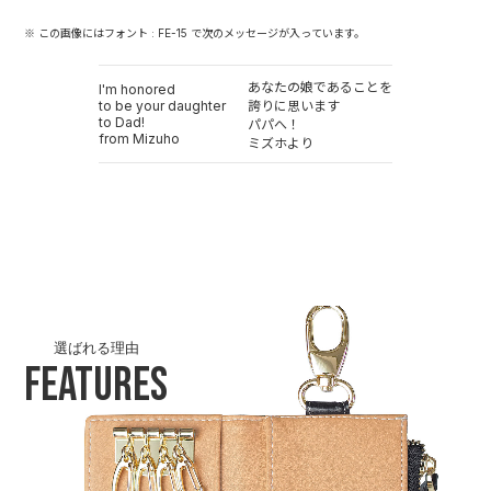
※ この画像にはフォント : FE-15 で次のメッセージが入っています。
あなたの娘であることを
I'm honored
to be your daughter
誇りに思います
to Dad!
パパへ！
from Mizuho
ミズホより
選ばれる理由
Features