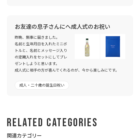
も今回が最後になりました。
今までお世話になりありがとうございました。毎回、確実に納品
を頂きましたこと、感謝致しております。本当にありがとうござ
いました。
お友達の息子さんにへ成人式のお祝い
個人的にはワイン以外の商品にも興味があるので、将来、個人と
昨晩、無事に届きました。
してお願いすることがあるかも知れません。
名前と生年月日を入れたミニボ
その際には、どうぞよろしくお願い致します。
トルと、名前とメッセージ入り
今までどうもありがとうございました。
の定期入れをセットにしてプレ
ゼントしようと思います。
成人式に相手の方が喜んでくれるのが、今から楽しみにです。
成人・二十歳の誕生日祝い
Related Categories
関連カテゴリー