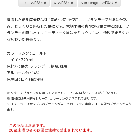
LINE で相談する
X で相談する
Messenger で相談する
厳選した信州産優良品種 "竜峡小梅" を使用し、ブランデーで丹念に仕込
み、じっくりと熟成した梅酒です。竜峡小梅の爽やかな果実香と酸味、ブ
ランデーの醸し出すフルーティーな風味をミックスした、優雅でまろやか
な味わいが特長です。
カラーリング : ゴールド
サイズ : 720 mL
原材料 : 梅実, ブランデー, 糖類, 蜂蜜
アルコール分 : 14%
原産国 : 日本 (長野県)
※ リターナブルビンを使用しているため、ボトルには多少のギズがございます。
※ 価格には基本的なレリーフ, カラーリングが含まれております。
※ イメージにはサンプルのデザインが入っております。実際にはご希望のデザインが入り
ます。