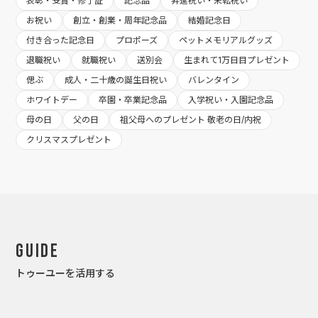
表彰・受賞・修了証
記念品
昇進祝い・栄転祝い
お祝い
創立・創業・周年記念品
結婚記念日
付き合った記念日
プロポーズ
ペットメモリアルグッズ
退職祝い
就職祝い
送別会
生まれて1万日目プレゼント
偲ぶ
成人・二十歳の誕生日祝い
バレンタイン
ホワイトデー
卒園・卒業記念品
入学祝い・入園記念品
母の日
父の日
祖父母へのプレゼント 敬老の日/内祝
クリスマスプレゼント
Guide
トゥーユーを活用する