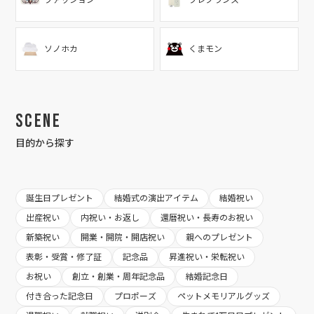
ソノホカ
くまモン
Scene
目的から探す
誕生日プレゼント
結婚式の演出アイテム
結婚祝い
出産祝い
内祝い・お返し
還暦祝い・長寿のお祝い
新築祝い
開業・開院・開店祝い
親へのプレゼント
表彰・受賞・修了証
記念品
昇進祝い・栄転祝い
お祝い
創立・創業・周年記念品
結婚記念日
付き合った記念日
プロポーズ
ペットメモリアルグッズ