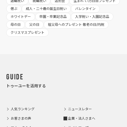
退職祝い
就職祝い
送別会
生まれて1万日目プレゼント
偲ぶ
成人・二十歳の誕生日祝い
バレンタイン
ホワイトデー
卒園・卒業記念品
入学祝い・入園記念品
母の日
父の日
祖父母へのプレゼント 敬老の日/内祝
クリスマスプレゼント
Guide
トゥーユーを活用する
人気ランキング
ニュースレター
お客さまの声
企業・法人さまへ