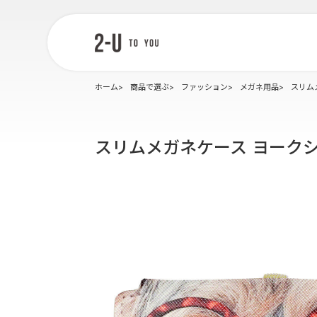
2-U : トゥー
ユー
ホーム
商品で選ぶ
ファッション
メガネ用品
スリム
スリムメガネケース ヨーク
ク
サバトラ
シバ
ジャックラッセルテリ