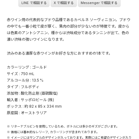
LINE で相談する
X で相談する
Messenger で相談する
赤ワイン用の代表的なブドウ品種であるカベルネ ソーヴィニヨン。ブドウ
の中でも一番小粒で皮が厚く、果肉の部分が少ないのが特徴です。皮から
は色素のアントシアニン、種からは渋味成分であるタンニンが出て、色の
濃い渋味の強いワインになります。
渋みのある濃厚な赤ワインがお好きな方におすすめの1本です。
カラーリング : ゴールド
サイズ : 750 mL
アルコール分 : 13.5 %
タイプ : フルボディ
添加物 : 酸化防止剤 (亜硫酸塩)
輸入者 : サッポロビール (株)
ボックス : 約 82 x 85 x 334 mm
原産国 : オーストラリア
※ リターナブルビンを使用しているため、ボトルには多少のギズがございます。
※ 価格には基本的なレリーフ, カラーリングが含まれております。
※ イメージにはサンプルのデザインが入っております。実際にはご希望のデザインが入り