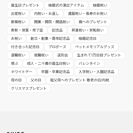
誕生日プレゼント
結婚式の演出アイテム
結婚祝い
出産祝い
内祝い・お返し
還暦祝い・長寿のお祝い
新築祝い
開業・開院・開店祝い
親へのプレゼント
表彰・受賞・修了証
記念品
昇進祝い・栄転祝い
お祝い
創立・創業・周年記念品
結婚記念日
付き合った記念日
プロポーズ
ペットメモリアルグッズ
退職祝い
就職祝い
送別会
生まれて1万日目プレゼント
偲ぶ
成人・二十歳の誕生日祝い
バレンタイン
ホワイトデー
卒園・卒業記念品
入学祝い・入園記念品
母の日
父の日
祖父母へのプレゼント 敬老の日/内祝
クリスマスプレゼント