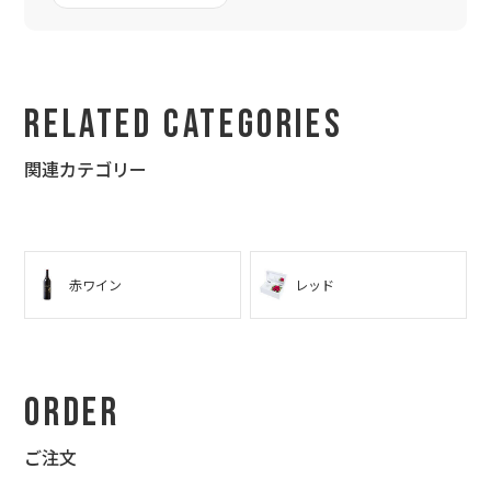
一周年+入籍が決まった大事な友へ
確かにリングピローは良くありますが、何度も何度もこんな素敵
なものは無いと言ってくれました！
☆ブルートレゼルヴァ エレダード : 高校時代のクラブ仲間の結婚
Related Categories
式の2次会のサプライズプレゼントで
昨日の2次会で渡しました。ボトル自体も可愛いく、みんなの前
関連カテゴリー
で開けてもらって、皆からも "お～！" とびっくりしてもらいまし
た。
☆カベルネ ソーヴィニヨン : 小学校からずっと友達の30歳を記念
した友達の誕生日に
赤ワイン
レッド
家族全員で美味しく飲んでくれたみたいです。もちろんボトルも
ずっと置いとくねって言ってくれました。
今回、たまたま御社の HP に出会いました。素敵な感動を本当に
ありがとうございました。今後もまたお願いすると思います。宜
Order
しくお願いします。
ご注文