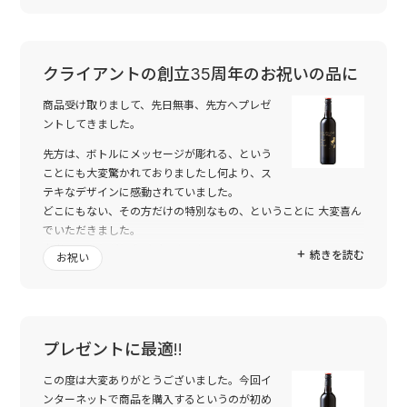
ワインボトルの印字も良かったです。
またイベントがあれば注文させたいただきます。
今後とも宜しくお願い致します。
クライアントの創立35周年のお祝いの品に
商品受け取りまして、先日無事、先方へプレゼ
ントしてきました。
先方は、ボトルにメッセージが彫れる、という
ことにも大変驚かれておりましたし何より、ス
テキなデザインに感動されていました。
どこにもない、その方だけの特別なもの、ということに 大変喜ん
でいただきました。
本当に、ありがとうございました。
続きを読む
お祝い
デザインの件では、お手数をおかけしました。とてもステキな仕
上がりで、私も感動いたしました。
また機会がありましたら、宜しくお願いいたします。 ありがとう
ございました。
プレゼントに最適!!
この度は大変ありがとうございました。今回イ
ンターネットで商品を購入するというのが初め