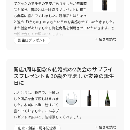
てだったので多少の不安がありましたが無事商
品も届き、普段とは一味違うプレゼントに相手
も非常に喜んでくれました。既存品とはちょっ
と違う「1点もの」のよさというのを実感させていただきました。
また機会がありましたら御社商品を利用させていただきます。そ
の際は宜しくお願いいたします。
続きを読む
誕生日プレゼント
開店1周年記念＆結婚式の2次会のサプライ
ズプレゼント＆30歳を記念した友達の誕生
日に
こんにちは。昨日で、お願い
した商品を全て渡し終えれま
した。本当に本当に皆すごく
喜んでくれました。こんなプ
レゼントは無いと、皆感激してくれました。
☆リングスタンド クリアー : 同じ歳でネイルサロンを経営し、祝
続きを読む
創立・創業・周年記念品