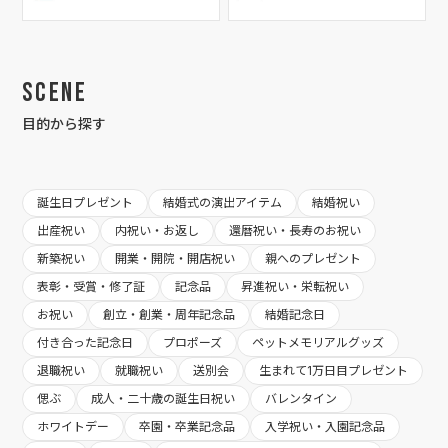
Scene
目的から探す
誕生日プレゼント
結婚式の演出アイテム
結婚祝い
出産祝い
内祝い・お返し
還暦祝い・長寿のお祝い
新築祝い
開業・開院・開店祝い
親へのプレゼント
表彰・受賞・修了証
記念品
昇進祝い・栄転祝い
お祝い
創立・創業・周年記念品
結婚記念日
付き合った記念日
プロポーズ
ペットメモリアルグッズ
退職祝い
就職祝い
送別会
生まれて1万日目プレゼント
偲ぶ
成人・二十歳の誕生日祝い
バレンタイン
ホワイトデー
卒園・卒業記念品
入学祝い・入園記念品