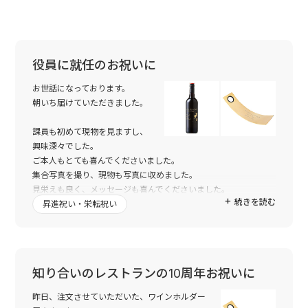
役員に就任のお祝いに
お世話になっております。
朝いち届けていただきました。
課員も初めて現物を見ますし、
興味深々でした。
ご本人もとても喜んでくださいました。
集合写真を撮り、現物も写真に収めました。
見栄えも良く、メッセージも喜んでくださいました。
続きを読む
メッセージの修正ありがとうございました。
昇進祝い・栄転祝い
ワインボトルの印字も良かったです。
またイベントがあれば注文させたいただきます。
今後とも宜しくお願い致します。
知り合いのレストランの10周年お祝いに
昨日、注文させていただいた、ワインホルダー