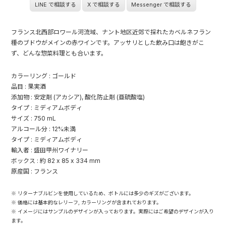
LINE で相談する
X で相談する
Messenger で相談する
フランス北西部ロワール河流域、ナント地区近郊で採れたカベルネフラン
種のブドウがメインの赤ワインです。アッサリとした飲み口は飽きがこ
ず、どんな惣菜料理とも合います。
カラーリング : ゴールド
品目 : 果実酒
添加物 : 安定剤 (アカシア), 酸化防止剤 (亜硫酸塩)
タイプ : ミディアムボディ
サイズ : 750 mL
アルコール分 : 12%未満
タイプ : ミディアムボディ
輸入者 : 盛田甲州ワイナリー
ボックス : 約 82 x 85 x 334 mm
原産国 : フランス
※ リターナブルビンを使用しているため、ボトルには多少のギズがございます。
※ 価格には基本的なレリーフ, カラーリングが含まれております。
※ イメージにはサンプルのデザインが入っております。実際にはご希望のデザインが入り
ます。