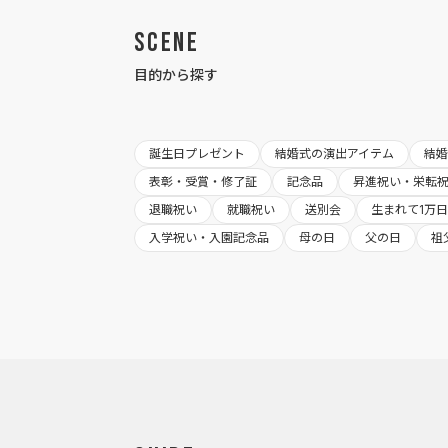
Scene
目的から探す
誕生日プレゼント
結婚式の演出アイテム
結
表彰・受賞・修了証
記念品
昇進祝い・栄転
退職祝い
就職祝い
送別会
生まれて1万
入学祝い・入園記念品
母の日
父の日
祖