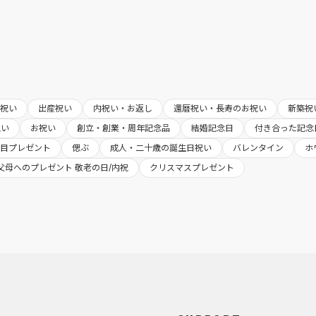
婚祝い
出産祝い
内祝い・お返し
還暦祝い・長寿のお祝い
新築祝
祝い
お祝い
創立・創業・周年記念品
結婚記念日
付き合った記念
日目プレゼント
偲ぶ
成人・二十歳の誕生日祝い
バレンタイン
ホ
父母へのプレゼント 敬老の日/内祝
クリスマスプレゼント