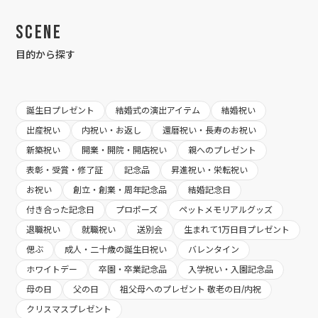
Scene
目的から探す
誕生日プレゼント
結婚式の演出アイテム
結婚祝い
出産祝い
内祝い・お返し
還暦祝い・長寿のお祝い
新築祝い
開業・開院・開店祝い
親へのプレゼント
表彰・受賞・修了証
記念品
昇進祝い・栄転祝い
お祝い
創立・創業・周年記念品
結婚記念日
付き合った記念日
プロポーズ
ペットメモリアルグッズ
退職祝い
就職祝い
送別会
生まれて1万日目プレゼント
偲ぶ
成人・二十歳の誕生日祝い
バレンタイン
ホワイトデー
卒園・卒業記念品
入学祝い・入園記念品
母の日
父の日
祖父母へのプレゼント 敬老の日/内祝
クリスマスプレゼント