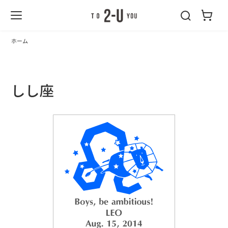
2-U : トゥーユ
ー
ホーム
しし座