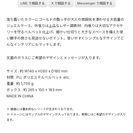
LINE で相談する
X で相談する
Messenger で相談する
落ち着いたカラーにゴールドの取っ手が大人の雰囲気を漂わせる大容量の
ジュエルケース。外張りは上品なレザー調素材、内張りは大切なアクセサ
リーを守るベルベット仕上げ。細かい仕切りと大きなスペースを備えた使
い勝手の良さも見逃せないポイント。使いやすくシンプルなデザインでど
んなインテリアにもマッチします。
天面のガラスにご希望のデザインとメッセージが入ります。
サイズ : 約 W140 x H260 x D180 mm
材質 : PU, ポリエステルベルベット etc.
重量 : 約 1,700 g
ボックス : 約 265 x 150 x 183 mm
MADE IN CHINA
※ 価格には基本的なレリーフが含まれております。
※ イメージにはサンプルのデザインが入っております。実際にはご希望のデザインが入り
ます。