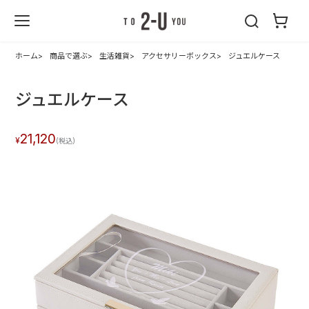
2-U : トゥーユ
ー
ホーム
商品で選ぶ
生活雑貨
アクセサリーボックス
ジュエルケース
ジュエルケース
21,120