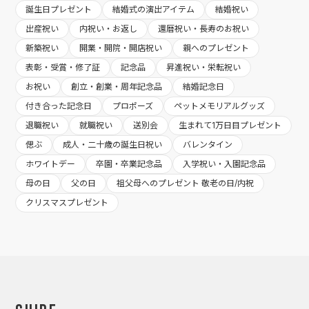
誕生日プレゼント
結婚式の演出アイテム
結婚祝い
出産祝い
内祝い・お返し
還暦祝い・長寿のお祝い
新築祝い
開業・開院・開店祝い
親へのプレゼント
表彰・受賞・修了証
記念品
昇進祝い・栄転祝い
お祝い
創立・創業・周年記念品
結婚記念日
付き合った記念日
プロポーズ
ペットメモリアルグッズ
退職祝い
就職祝い
送別会
生まれて1万日目プレゼント
偲ぶ
成人・二十歳の誕生日祝い
バレンタイン
ホワイトデー
卒園・卒業記念品
入学祝い・入園記念品
母の日
父の日
祖父母へのプレゼント 敬老の日/内祝
クリスマスプレゼント