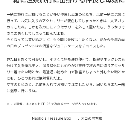
一緒に温泉旅行に出掛ける仲良し母娘に
一緒に旅行に出掛けることが多い仲良し母娘の私たち。以前一緒に温泉に
行って、お気に入りのアクセサリーが変色してしまったときは二人でガッ
カリしたね。しかも次の日にアクセサリーを外して置いたら、うっかりそ
のまま失くしてしまって凹んだよね。
今となっては笑い話だけど、もう同じ失敗はしたくない。だから今年の母
の日のプレゼントはお洒落なジュエルケースをチョイスした。
見た目も丸くて可愛いし、小さくて持ち運び便利で、指輪やネックレスも
分けて入る優れモノ。温泉以外にも泊りがけ旅行で次の日に違うアクセサ
リー着けたい時とか、最近通い始めたヨガ教室でちょっと外したい時とか
にも、ひとつあれば絶対便利だよ。
ママのと私のと、名前を入れてお揃いで注文したから、届いたらまた一緒
に温泉に行こうね。
※ この画像にはフォント FE-02 で次のメッセージが入っています。
Naoko's Treasure Box
ナオコの宝石箱