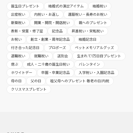
誕生日プレゼント
結婚式の演出アイテム
結婚祝い
出産祝い
内祝い・お返し
還暦祝い・長寿のお祝い
新築祝い
開業・開院・開店祝い
親へのプレゼント
表彰・受賞・修了証
記念品
昇進祝い・栄転祝い
お祝い
創立・創業・周年記念品
結婚記念日
付き合った記念日
プロポーズ
ペットメモリアルグッズ
退職祝い
就職祝い
送別会
生まれて1万日目プレゼント
偲ぶ
成人・二十歳の誕生日祝い
バレンタイン
ホワイトデー
卒園・卒業記念品
入学祝い・入園記念品
母の日
父の日
祖父母へのプレゼント 敬老の日/内祝
クリスマスプレゼント