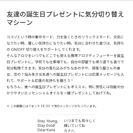
友達の誕生日プレゼントに気分切り替え
マシーン
ココゾという時の集中モード、力を抜くときのリラックスモード、元気に
なりたい時、優しい気持ちになりたい時。気分に合わせた香りは、気持ち
の ON/OFF 切り替えをサポートしてくれます。
そんなアロマをいつでもどこでも使える携帯アロマディフューザーを誕生
日プレゼントに。学校でも仕事場でも、自分の部屋でも帰り道でも香りで
気分転換できます。気分の落ち込みがちなあの子や、頑張り屋さんの彼
女、恋の？悩み多き女友達への誕生日プレゼントには応援メッセージも入
れて、サポート＆応援の気持ちを贈ろう！
もちろん、彼への誕生日プレゼントにもオススメ。特に男性には効能の分
かりやすいエッセンシャルオイルを一緒プレゼントしてあげてね。
※ この画像にはフォント FE-03 で次のメッセージが入っています。
いつまでも若々しく
Stay Young,
Stay Gold!
輝いていてね
Dear Kana
カナへ