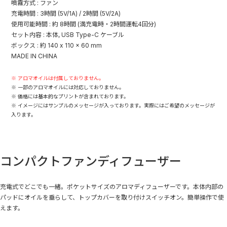
噴霧方式 : ファン
充電時間 : 3時間 (5V/1A) / 2時間 (5V/2A)
使用可能時間 : 約 8時間 (満充電時・2時間運転4回分)
セット内容 : 本体, USB Type-C ケーブル
ボックス : 約 140 x 110 x 60 mm
MADE IN CHINA
※ アロマオイルは付属しておりません。
※ 一部のアロマオイルには対応しておりません。
※ 価格には基本的なプリントが含まれております。
※ イメージにはサンプルのメッセージが入っております。実際にはご希望のメッセージが
入ります。
コンパクトファンディフューザー
充電式でどこでも一緒。ポケットサイズのアロマディフューザーです。本体内部の
パッドにオイルを垂らして、トップカバーを取り付けスイッチオン。簡単操作で使
えます。