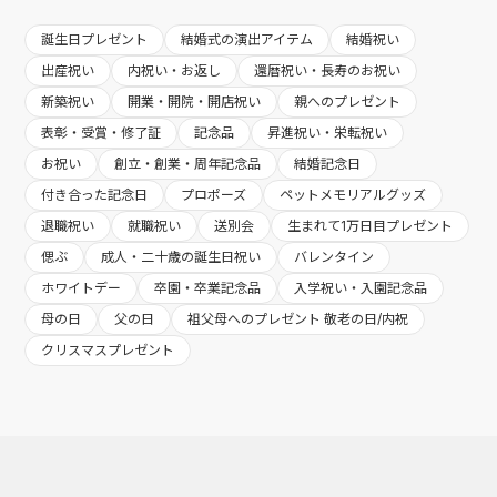
誕生日プレゼント
結婚式の演出アイテム
結婚祝い
出産祝い
内祝い・お返し
還暦祝い・長寿のお祝い
新築祝い
開業・開院・開店祝い
親へのプレゼント
表彰・受賞・修了証
記念品
昇進祝い・栄転祝い
お祝い
創立・創業・周年記念品
結婚記念日
付き合った記念日
プロポーズ
ペットメモリアルグッズ
退職祝い
就職祝い
送別会
生まれて1万日目プレゼント
偲ぶ
成人・二十歳の誕生日祝い
バレンタイン
ホワイトデー
卒園・卒業記念品
入学祝い・入園記念品
母の日
父の日
祖父母へのプレゼント 敬老の日/内祝
クリスマスプレゼント