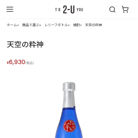
2-U : トゥーユ
ー
ホーム
商品で選ぶ
レリーフボトル
焼酎
天空の粋神
天空の粋神
6,930