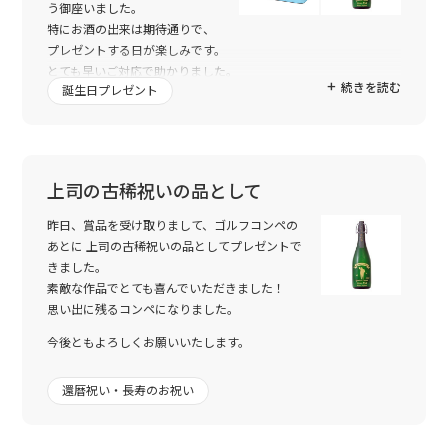
う御座いました。
特にお酒の出来は期待通りで、
プレゼントする日が楽しみです。
とても早いご対応で助かりました。
続きを読む
誕生日プレゼント
また、機会がありましたら宜しくお願いいたします。
上司の古稀祝いの品として
昨日、賞品を受け取りまして、ゴルフコンペの
あとに 上司の古稀祝いの品としてプレゼントで
きました。
素敵な作品でとても喜んでいただきました！
思い出に残るコンペになりました。
今後ともよろしくお願いいたします。
還暦祝い・長寿のお祝い