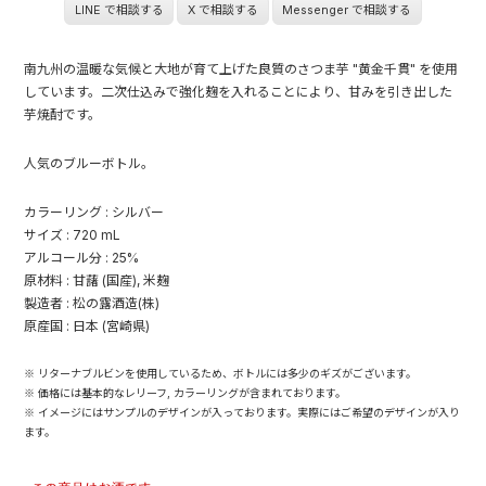
LINE で相談する
X で相談する
Messenger で相談する
南九州の温暖な気候と大地が育て上げた良質のさつま芋 "黄金千貫" を使用
しています。二次仕込みで強化麹を入れることにより、甘みを引き出した
芋焼酎です。
人気のブルーボトル。
カラーリング : シルバー
サイズ : 720 mL
アルコール分 : 25%
原材料 : 甘藷 (国産), 米麹
製造者 : 松の露酒造(株)
原産国 : 日本 (宮崎県)
※ リターナブルビンを使用しているため、ボトルには多少のギズがございます。
※ 価格には基本的なレリーフ, カラーリングが含まれております。
※ イメージにはサンプルのデザインが入っております。実際にはご希望のデザインが入り
ます。