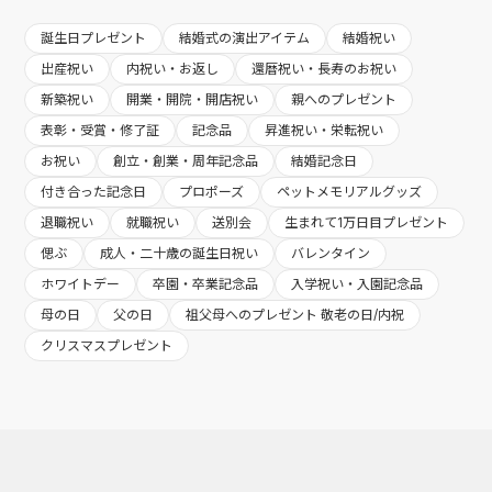
誕生日プレゼント
結婚式の演出アイテム
結婚祝い
出産祝い
内祝い・お返し
還暦祝い・長寿のお祝い
新築祝い
開業・開院・開店祝い
親へのプレゼント
表彰・受賞・修了証
記念品
昇進祝い・栄転祝い
お祝い
創立・創業・周年記念品
結婚記念日
付き合った記念日
プロポーズ
ペットメモリアルグッズ
退職祝い
就職祝い
送別会
生まれて1万日目プレゼント
偲ぶ
成人・二十歳の誕生日祝い
バレンタイン
ホワイトデー
卒園・卒業記念品
入学祝い・入園記念品
母の日
父の日
祖父母へのプレゼント 敬老の日/内祝
クリスマスプレゼント