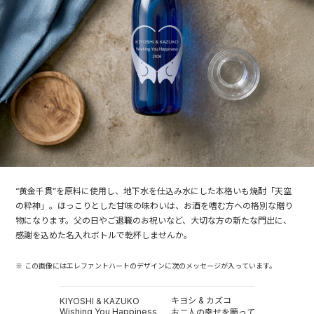
“黄金千貫”を原料に使用し、地下水を仕込み水にした本格いも焼酎「天空
の粋神」。ほっこりとした甘味の味わいは、お酒を嗜む方への格別な贈り
物になります。父の日やご退職のお祝いなど、大切な方の新たな門出に、
感謝を込めた名入れボトルで乾杯しませんか。
※ この画像にはエレファントハートのデザインに次のメッセージが入っています。
キヨシ & カズコ
KIYOSHI & KAZUKO
Wishing You Happiness
お二人の幸せを願って