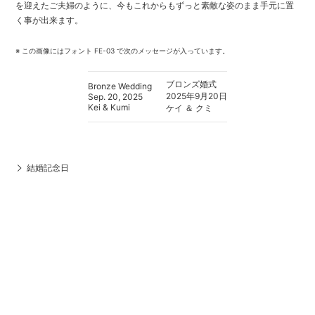
を迎えたご夫婦のように、今もこれからもずっと素敵な姿のまま手元に置
く事が出来ます。
※ この画像にはフォント FE-03 で次のメッセージが入っています。
ブロンズ婚式
Bronze Wedding
2025年9月20日
Sep. 20, 2025
Kei & Kumi
ケイ ＆ クミ
結婚記念日