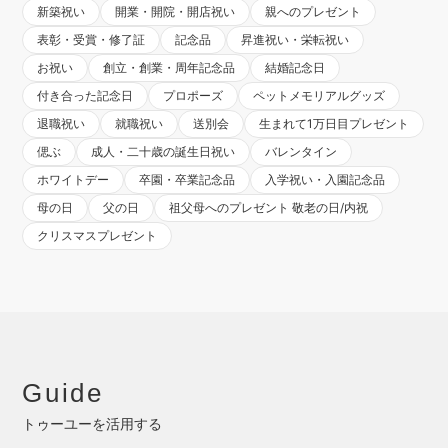
新築祝い
開業・開院・開店祝い
親へのプレゼント
表彰・受賞・修了証
記念品
昇進祝い・栄転祝い
お祝い
創立・創業・周年記念品
結婚記念日
付き合った記念日
プロポーズ
ペットメモリアルグッズ
退職祝い
就職祝い
送別会
生まれて1万日目プレゼント
偲ぶ
成人・二十歳の誕生日祝い
バレンタイン
ホワイトデー
卒園・卒業記念品
入学祝い・入園記念品
母の日
父の日
祖父母へのプレゼント 敬老の日/内祝
クリスマスプレゼント
Guide
トゥーユーを活用する