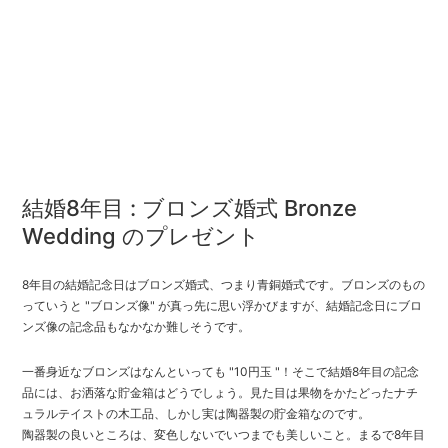
結婚8年目 : ブロンズ婚式 Bronze
Wedding のプレゼント
8年目の結婚記念日はブロンズ婚式、つまり青銅婚式です。ブロンズのもの
っていうと "ブロンズ像" が真っ先に思い浮かびますが、結婚記念日にブロ
ンズ像の記念品もなかなか難しそうです。
一番身近なブロンズはなんといっても "10円玉 "！そこで結婚8年目の記念
品には、お洒落な貯金箱はどうでしょう。見た目は果物をかたどったナチ
ュラルテイストの木工品、しかし実は陶器製の貯金箱なのです。
陶器製の良いところは、変色しないでいつまでも美しいこと。まるで8年目