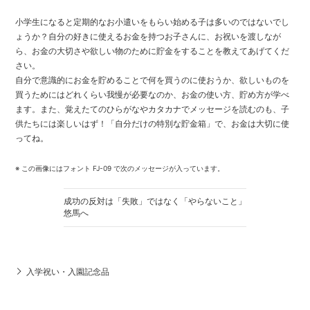
小学生になると定期的なお小遣いをもらい始める子は多いのではないでし
ょうか？自分の好きに使えるお金を持つお子さんに、お祝いを渡しなが
ら、お金の大切さや欲しい物のために貯金をすることを教えてあげてくだ
さい。
自分で意識的にお金を貯めることで何を買うのに使おうか、欲しいものを
買うためにはどれくらい我慢が必要なのか、お金の使い方、貯め方が学べ
ます。また、覚えたてのひらがなやカタカナでメッセージを読むのも、子
供たちには楽しいはず！「自分だけの特別な貯金箱」で、お金は大切に使
ってね。
※ この画像にはフォント FJ-09 で次のメッセージが入っています。
成功の反対は「失敗」ではなく「やらないこと」
悠馬へ
入学祝い・入園記念品