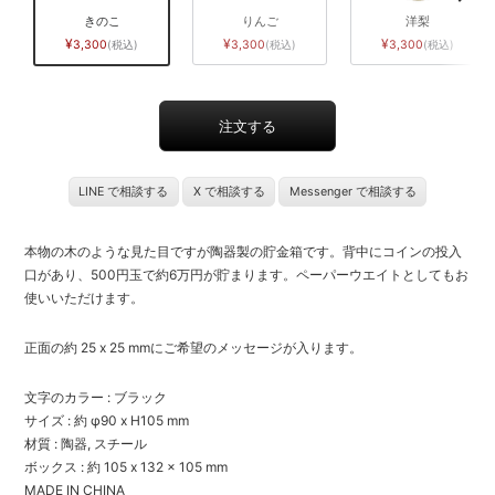
きのこ
りんご
洋梨
3,300
3,300
3,300
LINE で相談する
X で相談する
Messenger で相談する
本物の木のような見た目ですが陶器製の貯金箱です。背中にコインの投入
口があり、500円玉で約6万円が貯まります。ペーパーウエイトとしてもお
使いいただけます。
正面の約 25 x 25 mmにご希望のメッセージが入ります。
文字のカラー : ブラック
サイズ : 約 φ90 x H105 mm
材質 : 陶器, スチール
ボックス : 約 105 x 132 x 105 mm
MADE IN CHINA