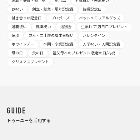
表彰・受賞・修了証
記念品
昇進祝い・栄転祝い
お祝い
創立・創業・周年記念品
結婚記念日
付き合った記念日
プロポーズ
ペットメモリアルグッズ
退職祝い
就職祝い
送別会
生まれて1万日目プレゼント
偲ぶ
成人・二十歳の誕生日祝い
バレンタイン
ホワイトデー
卒園・卒業記念品
入学祝い・入園記念品
母の日
父の日
祖父母へのプレゼント 敬老の日/内祝
クリスマスプレゼント
Guide
トゥーユーを活用する