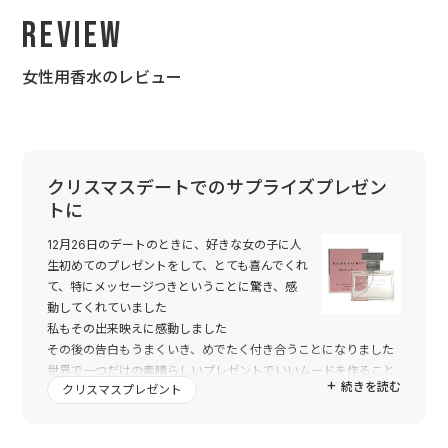
Review
女性用香水のレビュー
クリスマスデートでのサプライズプレゼン
トに
12月26日のデートのときに、好きな女の子に人
生初めてのプレゼントをして、とても喜んでくれ
て、特にメッセージつきということに驚き、感
動してくれていました
私もその出来映えに感動しました
その後の告白もうまくいき、めでたく付き合うことになりました
世界で一つだけの素晴らしいプレゼントでいいムードを作ること
続きを読む
クリスマスプレゼント
ができ、トゥーユーのみなさまに感謝の気持ちでいっぱいです
トゥーユーとのご縁があって本当に良かったです
ありがとうございました