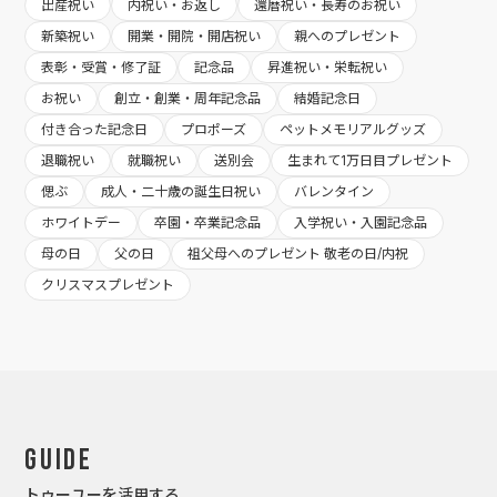
出産祝い
内祝い・お返し
還暦祝い・長寿のお祝い
新築祝い
開業・開院・開店祝い
親へのプレゼント
表彰・受賞・修了証
記念品
昇進祝い・栄転祝い
お祝い
創立・創業・周年記念品
結婚記念日
付き合った記念日
プロポーズ
ペットメモリアルグッズ
退職祝い
就職祝い
送別会
生まれて1万日目プレゼント
偲ぶ
成人・二十歳の誕生日祝い
バレンタイン
ホワイトデー
卒園・卒業記念品
入学祝い・入園記念品
母の日
父の日
祖父母へのプレゼント 敬老の日/内祝
クリスマスプレゼント
Guide
トゥーユーを活用する