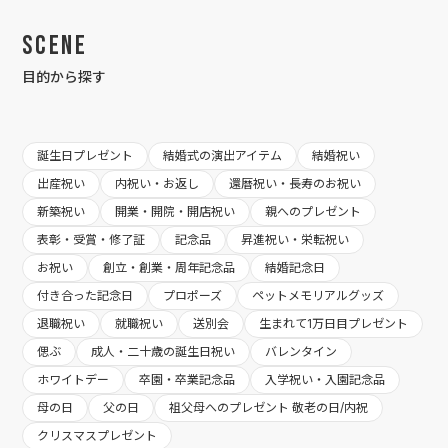
Scene
目的から探す
誕生日プレゼント
結婚式の演出アイテム
結婚祝い
出産祝い
内祝い・お返し
還暦祝い・長寿のお祝い
新築祝い
開業・開院・開店祝い
親へのプレゼント
表彰・受賞・修了証
記念品
昇進祝い・栄転祝い
お祝い
創立・創業・周年記念品
結婚記念日
付き合った記念日
プロポーズ
ペットメモリアルグッズ
退職祝い
就職祝い
送別会
生まれて1万日目プレゼント
偲ぶ
成人・二十歳の誕生日祝い
バレンタイン
ホワイトデー
卒園・卒業記念品
入学祝い・入園記念品
母の日
父の日
祖父母へのプレゼント 敬老の日/内祝
クリスマスプレゼント