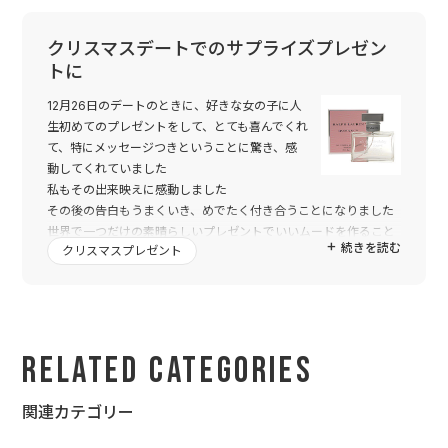
クリスマスデートでのサプライズプレゼン
トに
12月26日のデートのときに、好きな女の子に人
生初めてのプレゼントをして、とても喜んでくれ
て、特にメッセージつきということに驚き、感
動してくれていました
私もその出来映えに感動しました
その後の告白もうまくいき、めでたく付き合うことになりました
世界で一つだけの素晴らしいプレゼントでいいムードを作ること
続きを読む
クリスマスプレゼント
ができ、トゥーユーのみなさまに感謝の気持ちでいっぱいです
トゥーユーとのご縁があって本当に良かったです
ありがとうございました
Related Categories
関連カテゴリー