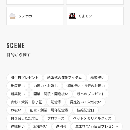
ソノホカ
くまモン
Scene
目的から探す
誕生日プレゼント
結婚式の演出アイテム
結婚祝い
出産祝い
内祝い・お返し
還暦祝い・長寿のお祝い
新築祝い
開業・開院・開店祝い
親へのプレゼント
表彰・受賞・修了証
記念品
昇進祝い・栄転祝い
お祝い
創立・創業・周年記念品
結婚記念日
付き合った記念日
プロポーズ
ペットメモリアルグッズ
退職祝い
就職祝い
送別会
生まれて1万日目プレゼント