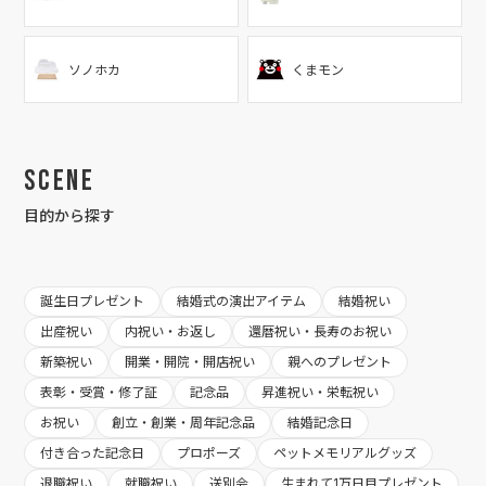
ソノホカ
くまモン
Scene
目的から探す
誕生日プレゼント
結婚式の演出アイテム
結婚祝い
出産祝い
内祝い・お返し
還暦祝い・長寿のお祝い
新築祝い
開業・開院・開店祝い
親へのプレゼント
表彰・受賞・修了証
記念品
昇進祝い・栄転祝い
お祝い
創立・創業・周年記念品
結婚記念日
付き合った記念日
プロポーズ
ペットメモリアルグッズ
退職祝い
就職祝い
送別会
生まれて1万日目プレゼント