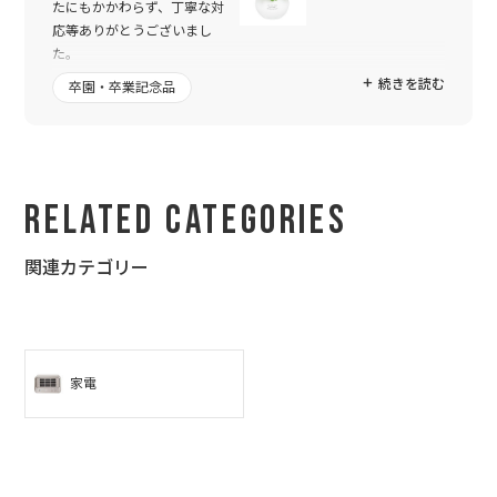
たにもかかわらず、丁寧な対
応等ありがとうございまし
た。
続きを読む
卒園・卒業記念品
私の分も購入したのですが、到着してさっそく開けさせていただ
きました。文字の感じ等、素敵に仕上がっていて、頼んでよかっ
たなと思いました。
プレゼントした友人も大変喜んでくれました。早速、家に飾って
くれたそうです。
Related Categories
また機会があれば注文したいと思います。本当にありがとうござ
いました。
関連カテゴリー
家電