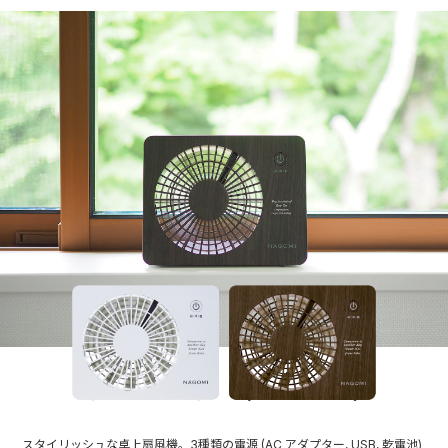
スタイリッシュな卓上扇風機。3種類の電源 (AC アダプター, USB, 乾電池)