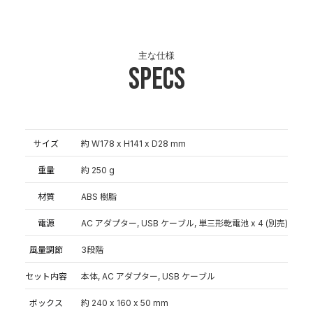
主な仕様
Specs
サイズ
約 W178 x H141 x D28 mm
重量
約 250 g
材質
ABS 樹脂
電源
AC アダプター, USB ケーブル, 単三形乾電池 x 4 (別売)
風量調節
3段階
セット内容
本体, AC アダプター, USB ケーブル
ボックス
約 240 x 160 x 50 mm