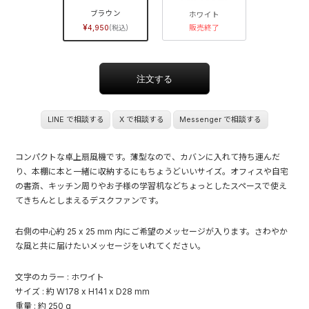
ブラウン
ホワイト
4,950
販売終了
LINE で相談する
X で相談する
Messenger で相談する
コンパクトな卓上扇風機です。薄型なので、カバンに入れて持ち運んだ
り、本棚に本と一緒に収納するにもちょうどいいサイズ。オフィスや自宅
の書斎、キッチン周りやお子様の学習机などちょっとしたスペースで使え
てきちんとしまえるデスクファンです。
右側の中心約 25 x 25 mm 内にご希望のメッセージが入ります。さわやか
な風と共に届けたいメッセージをいれてください。
文字のカラー : ホワイト
サイズ : 約 W178 x H141 x D28 mm
重量 : 約 250 g