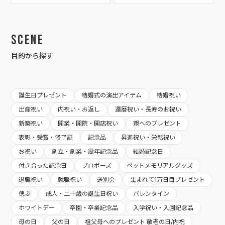
Scene
目的から探す
誕生日プレゼント
結婚式の演出アイテム
結婚祝い
出産祝い
内祝い・お返し
還暦祝い・長寿のお祝い
新築祝い
開業・開院・開店祝い
親へのプレゼント
表彰・受賞・修了証
記念品
昇進祝い・栄転祝い
お祝い
創立・創業・周年記念品
結婚記念日
付き合った記念日
プロポーズ
ペットメモリアルグッズ
退職祝い
就職祝い
送別会
生まれて1万日目プレゼント
偲ぶ
成人・二十歳の誕生日祝い
バレンタイン
ホワイトデー
卒園・卒業記念品
入学祝い・入園記念品
母の日
父の日
祖父母へのプレゼント 敬老の日/内祝