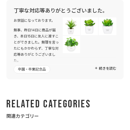
丁寧な対応等ありがとうございました。
お世話になっております。
無事、昨日14日に商品が届
き、本日15日に友人に渡すこ
とができました。無理を言っ
たにもかかわらず、丁寧な対
応等ありがとうございまし
た。
続きを読む
卒園・卒業記念品
私の分も購入したのですが、到着してさっそく開けさせていただ
きました。文字の感じ等、素敵に仕上がっていて、頼んでよかっ
たなと思いました。
プレゼントした友人も大変喜んでくれました。早速、家に飾って
くれたそうです。
Related Categories
また機会があれば注文したいと思います。本当にありがとうござ
いました。
関連カテゴリー