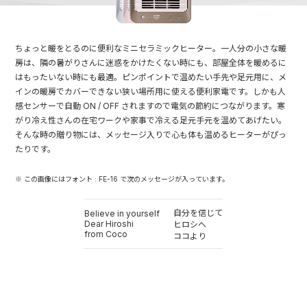
ちょっと暖をとるのに便利なミニセラミックヒーター。一人分の小さな暖
房は、隣の暑がりさんに迷惑をかけたくない時にも、部屋全体を暖めるに
はもったいない時にも最適。ピンポイントで温めたい手先や足元用に、メ
インの暖房でカバーできない狭い場所用に使える便利家電です。しかも人
感センサーで自動 ON / OFF されますので電気の節約につながります。寒
がり冷え性さんの在宅ワークや家事で冷える足元手元を温めてあげたい。
そんな時の贈り物には、メッセージ入りで心も体も温めるヒーターがぴっ
たりです。
※ この画像にはフォント : FE-16 で次のメッセージが入っています。
自分を信じて
Believe in yourself
Dear Hiroshi
ヒロシへ
from Coco
ココより