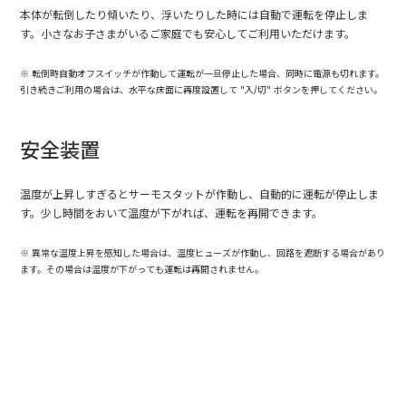
本体が転倒したり傾いたり、浮いたりした時には自動で運転を停止しま
す。小さなお子さまがいるご家庭でも安心してご利用いただけます。
転倒時自動オフスイッチが作動して運転が一旦停止した場合、同時に電源も切れます。
引き続きご利用の場合は、水平な床面に再度設置して "入/切" ボタンを押してください。
安全装置
温度が上昇しすぎるとサーモスタットが作動し、自動的に運転が停止しま
す。少し時間をおいて温度が下がれば、運転を再開できます。
異常な温度上昇を感知した場合は、温度ヒューズが作動し、回路を遮断する場合があり
ます。その場合は温度が下がっても運転は再開されません。