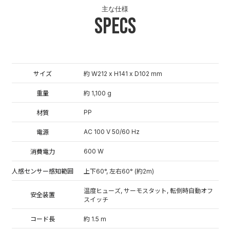
主な仕様
Specs
サイズ
約 W212 x H141 x D102 mm
重量
約 1,100 g
PP
材質
AC 100 V 50/60 Hz
電源
600 W
消費電力
人感センサー感知範囲
上下60°, 左右60° (約2m)
温度ヒューズ, サーモスタット, 転倒時自動オフ
安全装置
スイッチ
コード長
約 1.5 m