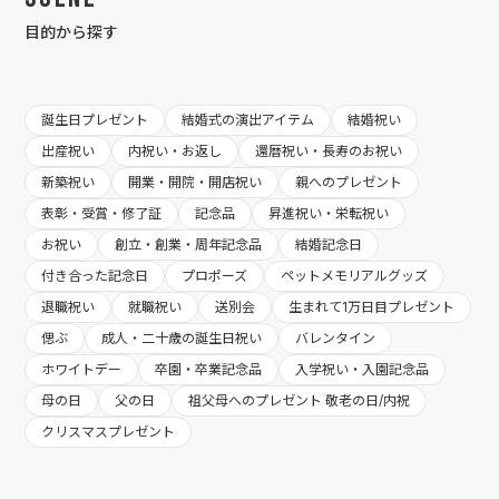
目的から探す
誕生日プレゼント
結婚式の演出アイテム
結婚祝い
出産祝い
内祝い・お返し
還暦祝い・長寿のお祝い
新築祝い
開業・開院・開店祝い
親へのプレゼント
表彰・受賞・修了証
記念品
昇進祝い・栄転祝い
お祝い
創立・創業・周年記念品
結婚記念日
付き合った記念日
プロポーズ
ペットメモリアルグッズ
退職祝い
就職祝い
送別会
生まれて1万日目プレゼント
偲ぶ
成人・二十歳の誕生日祝い
バレンタイン
ホワイトデー
卒園・卒業記念品
入学祝い・入園記念品
母の日
父の日
祖父母へのプレゼント 敬老の日/内祝
クリスマスプレゼント