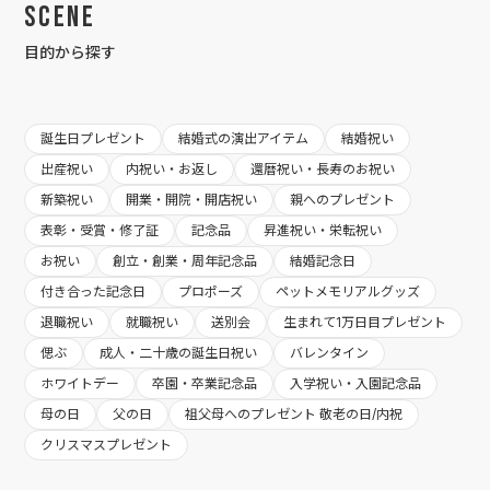
Scene
目的から探す
誕生日プレゼント
結婚式の演出アイテム
結婚祝い
出産祝い
内祝い・お返し
還暦祝い・長寿のお祝い
新築祝い
開業・開院・開店祝い
親へのプレゼント
表彰・受賞・修了証
記念品
昇進祝い・栄転祝い
お祝い
創立・創業・周年記念品
結婚記念日
付き合った記念日
プロポーズ
ペットメモリアルグッズ
退職祝い
就職祝い
送別会
生まれて1万日目プレゼント
偲ぶ
成人・二十歳の誕生日祝い
バレンタイン
ホワイトデー
卒園・卒業記念品
入学祝い・入園記念品
母の日
父の日
祖父母へのプレゼント 敬老の日/内祝
クリスマスプレゼント