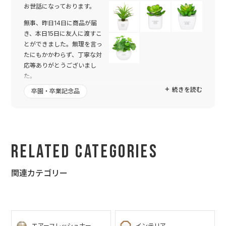
お世話になっております。
無事、昨日14日に商品が届
き、本日15日に友人に渡すこ
とができました。無理を言っ
たにもかかわらず、丁寧な対
応等ありがとうございまし
た。
続きを読む
卒園・卒業記念品
私の分も購入したのですが、到着してさっそく開けさせていただ
きました。文字の感じ等、素敵に仕上がっていて、頼んでよかっ
たなと思いました。
プレゼントした友人も大変喜んでくれました。早速、家に飾って
くれたそうです。
Related Categories
また機会があれば注文したいと思います。本当にありがとうござ
いました。
関連カテゴリー
エアーフレッシュナー
インテリア