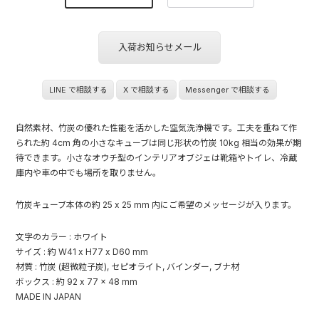
入荷お知らせメール
LINE で相談する
X で相談する
Messenger で相談する
自然素材、竹炭の優れた性能を活かした空気洗浄機です。工夫を重ねて作
られた約 4cm 角の小さなキューブは同じ形状の竹炭 10kg 相当の効果が期
待できます。小さなオウチ型のインテリアオブジェは靴箱やトイレ、冷蔵
庫内や車の中でも場所を取りません。
竹炭キューブ本体の約 25 x 25 mm 内にご希望のメッセージが入ります。
文字のカラー : ホワイト
サイズ : 約 W41 x H77 x D60 mm
材質 : 竹炭 (超微粒子炭), セピオライト, バインダー, ブナ材
ボックス : 約 92 x 77 x 48 mm
MADE IN JAPAN